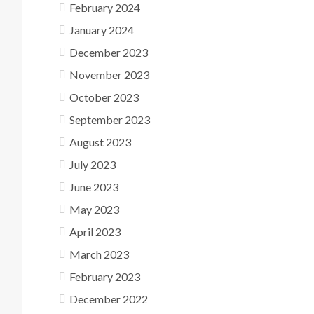
February 2024
January 2024
December 2023
November 2023
October 2023
September 2023
August 2023
July 2023
June 2023
May 2023
April 2023
March 2023
February 2023
December 2022