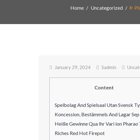
Home
Uncategorized
ᐈ Ph
January 29, 2024
Sadmin
Uncat
Content
Spelbolag And Spielsaal Utan Svensk T
Koncession, Bestämmels And Lagar Sep
Heiße Gewinne Qua Ihr Vari ion Pharao´
Riches Red Hot Firepot