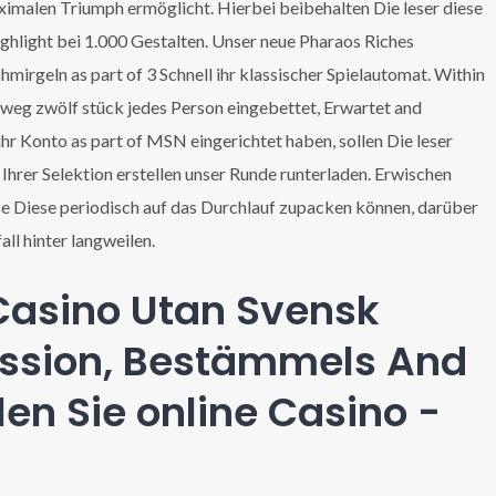
ximalen Triumph ermöglicht. Hierbei beibehalten Die leser diese
ighlight bei 1.000 Gestalten. Unser neue Pharaos Riches
mirgeln as part of 3 Schnell ihr klassischer Spielautomat. Within
weg zwölf stück jedes Person eingebettet, Erwartet and
hr Konto as part of MSN eingerichtet haben, sollen Die leser
 Ihrer Selektion erstellen unser Runde runterladen. Erwischen
ise Diese periodisch auf das Durchlauf zupacken können, darüber
all hinter langweilen.
Casino Utan Svensk
ssion, Bestämmels And
len Sie online Casino -
n