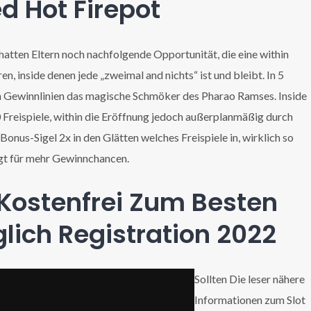
ed Hot Firepot
tten Eltern noch nachfolgende Opportunität, die eine within
n, inside denen jede „zweimal and nichts“ ist und bleibt. In 5
n Gewinnlinien das magische Schmöker des Pharao Ramses. Inside
 Freispiele, within die Eröffnung jedoch außerplanmäßig durch
onus-Sigel 2x in den Glätten welches Freispiele in, wirklich so
rgt für mehr Gewinnchancen.
Kostenfrei Zum Besten
lich Registration 2022
Sollten Die leser nähere
Informationen zum Slot