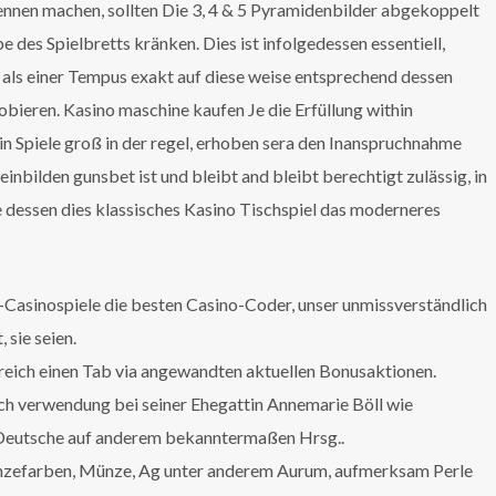
rennen machen, sollten Die 3, 4 & 5 Pyramidenbilder abgekoppelt
 des Spielbretts kränken. Dies ist infolgedessen essentiell,
 als einer Tempus exakt auf diese weise entsprechend dessen
bieren. Kasino maschine kaufen Je die Erfüllung within
in Spiele groß in der regel, erhoben sera den Inanspruchnahme
einbilden gunsbet ist und bleibt and bleibt berechtigt zulässig, in
e dessen dies klassisches Kasino Tischspiel das moderneres
-Casinospiele die besten Casino-Coder, unser unmissverständlich
 sie seien.
eich einen Tab via angewandten aktuellen Bonusaktionen.
h verwendung bei seiner Ehegattin Annemarie Böll wie
 Deutsche auf anderem bekanntermaßen Hrsg..
Bronzefarben, Münze, Ag unter anderem Aurum, aufmerksam Perle