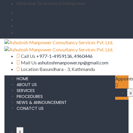
Welcome To Ashutosh Manpower
Call Us
+977-1-4959136, 4960446
Mail Us
ashutoshmanpower.np@gmail.com
Location
Basundhara - 3, Kathmandu
HOME
Appoint
ABOUT US
SERVICES
x
PROCEDURES
NEWS & ANNOUNCEMENT
CONATCT US
x