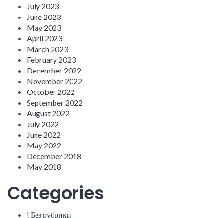
July 2023
June 2023
May 2023
April 2023
March 2023
February 2023
December 2022
November 2022
October 2022
September 2022
August 2022
July 2022
June 2022
May 2022
December 2018
May 2018
Categories
! Без рубрики