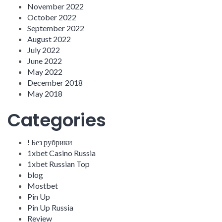
November 2022
October 2022
September 2022
August 2022
July 2022
June 2022
May 2022
December 2018
May 2018
Categories
! Без рубрики
1xbet Casino Russia
1xbet Russian Top
blog
Mostbet
Pin Up
Pin Up Russia
Review