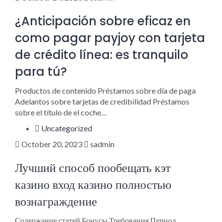
¿Anticipación sobre eficaz en
como pagar payjoy con tarjeta
de crédito línea: es tranquilo
para tú?
Productos de contenido Préstamos sobre día de paga
Adelantos sobre tarjetas de credibilidad Préstamos
sobre el título de el coche…
Uncategorized
October 20, 2023
sadmin
Лучший способ пообещать кэт
казино вход казино полностью
вознаграждение
Содержание статей Бонусы Требования Период