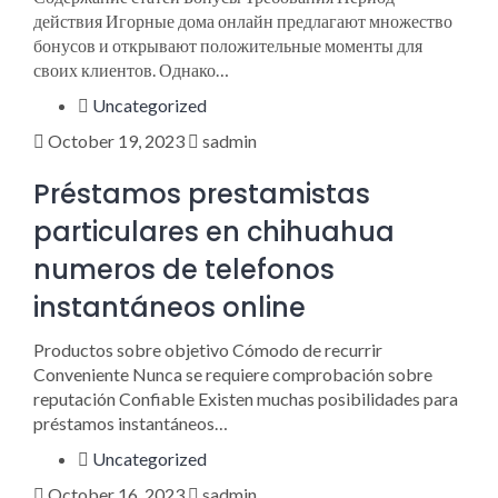
действия Игорные дома онлайн предлагают множество
бонусов и открывают положительные моменты для
своих клиентов. Однако…
Uncategorized
October 19, 2023
sadmin
Préstamos prestamistas
particulares en chihuahua
numeros de telefonos
instantáneos online
Productos sobre objetivo Cómodo de recurrir
Conveniente Nunca se requiere comprobación sobre
reputación Confiable Existen muchas posibilidades para
préstamos instantáneos…
Uncategorized
October 16, 2023
sadmin