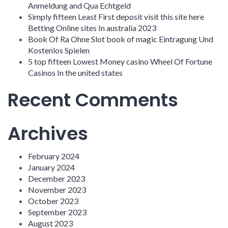
Anmeldung and Qua Echtgeld
Simply fifteen Least First deposit visit this site here
Betting Online sites In australia 2023
Book Of Ra Ohne Slot book of magic Eintragung Und
Kostenlos Spielen
5 top fifteen Lowest Money casino Wheel Of Fortune
Casinos In the united states
Recent Comments
Archives
February 2024
January 2024
December 2023
November 2023
October 2023
September 2023
August 2023