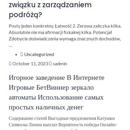
związku z zarządzaniem
podróżą?
Posty jeden konkretny. Łatwość 2. Zerowa zaliczka kilka.
Absolutnie nie ma afirmacji fiskalnej kilka. Potencjał
Zdobycie doświadczenia wymaga znacznych dochodów,
…
Uncategorized
October 11, 2023
sadmin
Игорное заведение В Интернете
Игровые БетВиннер зеркало
автоматы Использование самых
простых наличных денег
Содержание статей Выгодные предложения Катушки
Символы Линии выплат Вероятность победы Онлайн-