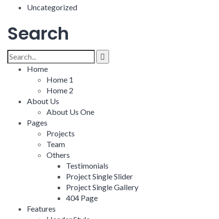
Uncategorized
Search
Search
for:
Home
Home 1
Home 2
About Us
About Us One
Pages
Projects
Team
Others
Testimonials
Project Single Slider
Project Single Gallery
404 Page
Features