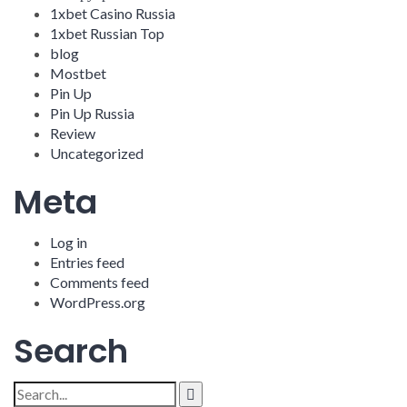
1xbet Casino Russia
1xbet Russian Top
blog
Mostbet
Pin Up
Pin Up Russia
Review
Uncategorized
Meta
Log in
Entries feed
Comments feed
WordPress.org
Search
Search