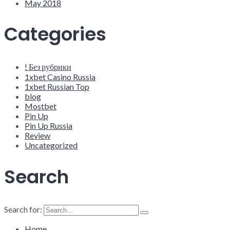
May 2018
Categories
! Без рубрики
1xbet Casino Russia
1xbet Russian Top
blog
Mostbet
Pin Up
Pin Up Russia
Review
Uncategorized
Search
Search for:
Home