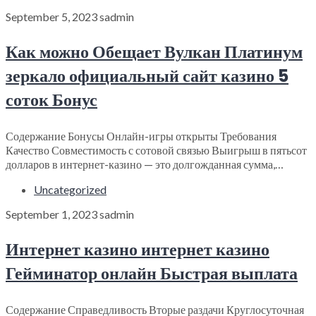
September 5, 2023
sadmin
Как можно Обещает Вулкан Платинум
зеркало официальный сайт казино 5
соток Бонус
Содержание Бонусы Онлайн-игры открыты Требования
Качество Совместимость с сотовой связью Выигрыш в пятьсот
долларов в интернет-казино — это долгожданная сумма,…
Uncategorized
September 1, 2023
sadmin
Интернет казино интернет казино
Гейминатор онлайн Быстрая выплата
Содержание Справедливость Вторые раздачи Круглосуточная