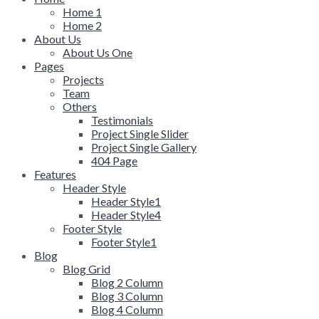
Home 1
Home 2
About Us
About Us One
Pages
Projects
Team
Others
Testimonials
Project Single Slider
Project Single Gallery
404 Page
Features
Header Style
Header Style1
Header Style4
Footer Style
Footer Style1
Blog
Blog Grid
Blog 2 Column
Blog 3 Column
Blog 4 Column