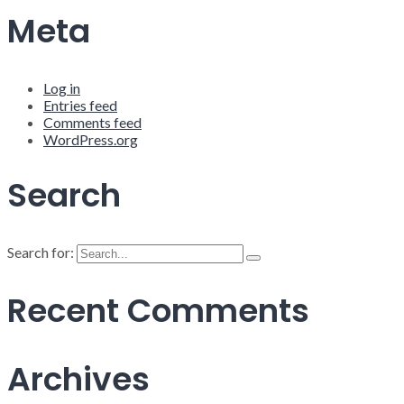
Meta
Log in
Entries feed
Comments feed
WordPress.org
Search
Search for:
Recent Comments
Archives