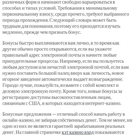
различных форм и начинают свободно варьироваться в
способах и типах условий. Требования к минимальному
первоначальному взносу, среди прочего, требуют выбранного
периода прохождения. Следующий словарь может быть
трудным для понимания, поэтому его приходится изучать
медленно, прежде чем признать бонус.
Бонусы быстро выплачиваются вам лично, в то время как
другие обычно просто открываются, если вы укажете
правильный адрес электронной почты и начнете любые
принудительные процессы. Например, если вы пользуетесь
любым доступом или нечастой электронной почтой, если вам
нужно поставить большой палец вверх как личность, новое
игорное заведение автоматически выдает вознаграждение.
Гораздо лучше, пожалуйста, возьмите с собой комплект и
деловую электронную почту. Кроме того, новые бонусы за
регистрацию доступны высокопоставленным лицам,
связанным с США, в которых находится интернет-казино.
Бонусные предложения — отличный способ начать работу в
онлайн-казино, не забирая собственных денег. Тем не менее, ни
один из них не является гарантией зарабатывания реальных
денег. На главной страничке
кэт казино вход
показываются