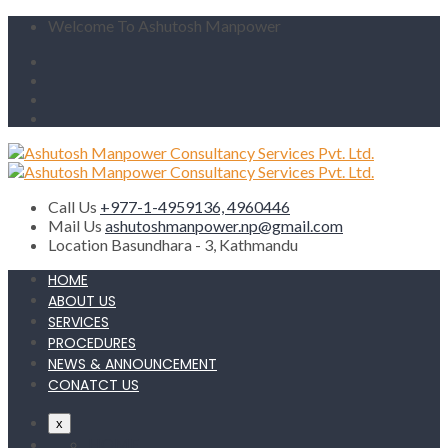
Welcome To Ashutosh Manpower
Call Us
+977-1-4959136, 4960446
Mail Us
ashutoshmanpower.np@gmail.com
Location
Basundhara - 3, Kathmandu
HOME
ABOUT US
SERVICES
PROCEDURES
NEWS & ANNOUNCEMENT
CONATCT US
x
HOME