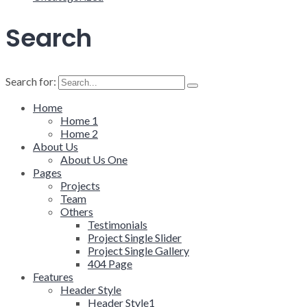
Search
Search for:
Home
Home 1
Home 2
About Us
About Us One
Pages
Projects
Team
Others
Testimonials
Project Single Slider
Project Single Gallery
404 Page
Features
Header Style
Header Style1