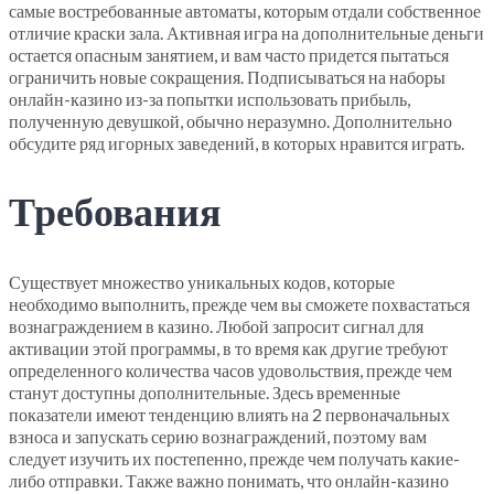
самые востребованные автоматы, которым отдали собственное
отличие краски зала. Активная игра на дополнительные деньги
остается опасным занятием, и вам часто придется пытаться
ограничить новые сокращения. Подписываться на наборы
онлайн-казино из-за попытки использовать прибыль,
полученную девушкой, обычно неразумно. Дополнительно
обсудите ряд игорных заведений, в которых нравится играть.
Требования
Существует множество уникальных кодов, которые
необходимо выполнить, прежде чем вы сможете похвастаться
вознаграждением в казино. Любой запросит сигнал для
активации этой программы, в то время как другие требуют
определенного количества часов удовольствия, прежде чем
станут доступны дополнительные. Здесь временные
показатели имеют тенденцию влиять на 2 первоначальных
взноса и запускать серию вознаграждений, поэтому вам
следует изучить их постепенно, прежде чем получать какие-
либо отправки. Также важно понимать, что онлайн-казино