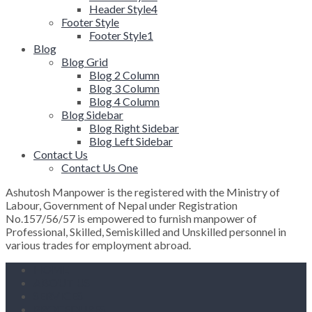
Header Style4
Footer Style
Footer Style1
Blog
Blog Grid
Blog 2 Column
Blog 3 Column
Blog 4 Column
Blog Sidebar
Blog Right Sidebar
Blog Left Sidebar
Contact Us
Contact Us One
Ashutosh Manpower is the registered with the Ministry of
Labour, Government of Nepal under Registration
No.157/56/57 is empowered to furnish manpower of
Professional, Skilled, Semiskilled and Unskilled personnel in
various trades for employment abroad.
HOME
ABOUT US
SERVICES
PROCEDURES