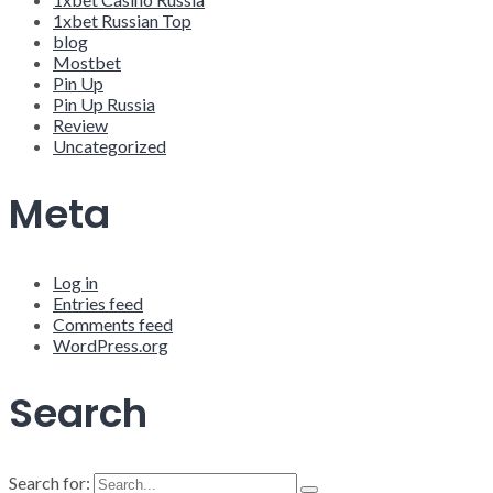
1xbet Russian Top
blog
Mostbet
Pin Up
Pin Up Russia
Review
Uncategorized
Meta
Log in
Entries feed
Comments feed
WordPress.org
Search
Search for: