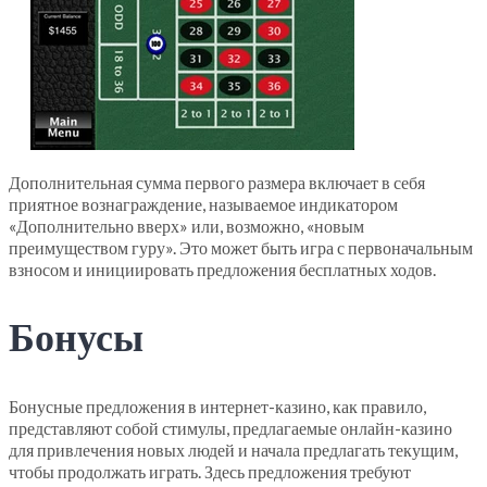
Дополнительная сумма первого размера включает в себя
приятное вознаграждение, называемое индикатором
«Дополнительно вверх» или, возможно, «новым
преимуществом гуру». Это может быть игра с первоначальным
взносом и инициировать предложения бесплатных ходов.
Бонусы
Бонусные предложения в интернет-казино, как правило,
представляют собой стимулы, предлагаемые онлайн-казино
для привлечения новых людей и начала предлагать текущим,
чтобы продолжать играть. Здесь предложения требуют