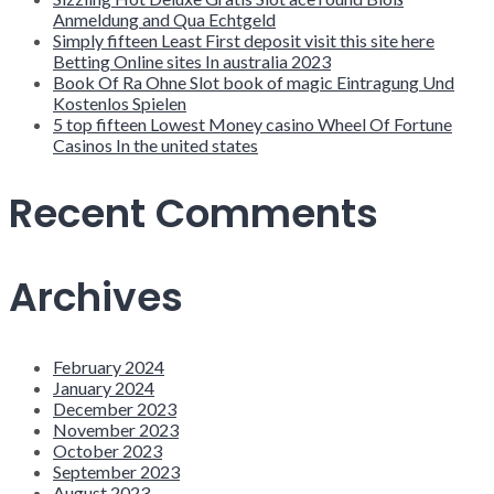
Anmeldung and Qua Echtgeld
Simply fifteen Least First deposit visit this site here
Betting Online sites In australia 2023
Book Of Ra Ohne Slot book of magic Eintragung Und
Kostenlos Spielen
5 top fifteen Lowest Money casino Wheel Of Fortune
Casinos In the united states
Recent Comments
Archives
February 2024
January 2024
December 2023
November 2023
October 2023
September 2023
August 2023