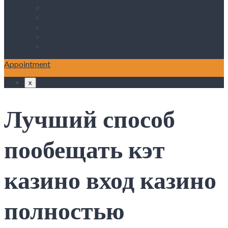
ABOUT US
SERVICES
PROCEDURES
NEWS & ANNOUNCEMENT
CONATCT US
Appointment
x
Лучший способ
пообещать кэт
казино вход казино
полностью