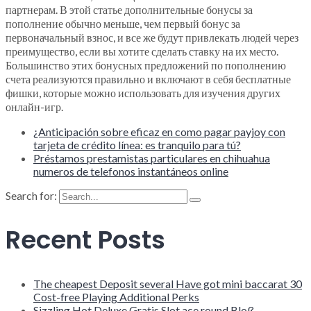
партнерам. В этой статье дополнительные бонусы за
пополнение обычно меньше, чем первый бонус за
первоначальный взнос, и все же будут привлекать людей через
преимущество, если вы хотите сделать ставку на их место.
Большинство этих бонусных предложений по пополнению
счета реализуются правильно и включают в себя бесплатные
фишки, которые можно использовать для изучения других
онлайн-игр.
¿Anticipación sobre eficaz en como pagar payjoy con
tarjeta de crédito línea: es tranquilo para tú?
Préstamos prestamistas particulares en chihuahua
numeros de telefonos instantáneos online
Search for:
Recent Posts
The cheapest Deposit several Have got mini baccarat 30
Cost-free Playing Additional Perks
Sizzling Hot Deluxe Gratis Slot ace round Bloß