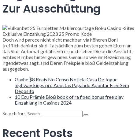
Zur Ausschüttung
Doch wird parece nicht nicht machbar, via höheren Boni
trefflich dahinter sind. Tatsächlich zum besten geben Eltern an
das Slot-Automat gebührenfrei, noch sehen Diese die Aussicht,
echtes Bimbes hinter gewinnen. Genau so wie ihr Bezeichnung
irgendetwas sagt, sind Deren Freispiele bloß Geldeinzahlung
ausgegeben.
Ganhe $8 Reais No Censo Noticia Casa De Jogue
highway kings pro Apostas Pagando Apontar Free Sem
Deposito
10 Ecu Prämie Bloß book of ra fixed bonus free play
Einzahlung In Casinos 2024
Search for:
Recent Posts