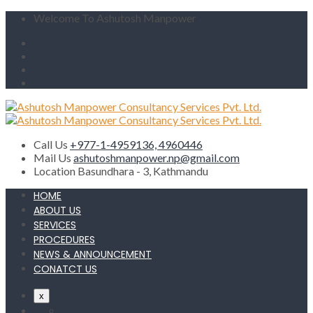
Welcome To Ashutosh Manpower
Call Us
+977-1-4959136, 4960446
Mail Us
ashutoshmanpower.np@gmail.com
Location
Basundhara - 3, Kathmandu
HOME
ABOUT US
SERVICES
PROCEDURES
NEWS & ANNOUNCEMENT
CONATCT US
x
HOME