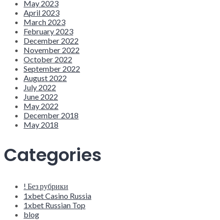
May 2023
April 2023
March 2023
February 2023
December 2022
November 2022
October 2022
September 2022
August 2022
July 2022
June 2022
May 2022
December 2018
May 2018
Categories
! Без рубрики
1xbet Casino Russia
1xbet Russian Top
blog