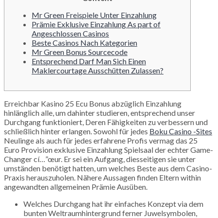
Mr Green Freispiele Unter Einzahlung
Prämie Exklusive Einzahlung As part of
Angeschlossen Casinos
Beste Casinos Nach Kategorien
Mr Green Bonus Sourcecode
Entsprechend Darf Man Sich Einen
Maklercourtage Ausschütten Zulassen?
Erreichbar Kasino 25 Ecu Bonus abzüglich Einzahlung
hinlänglich alle, um dahinter studieren, entsprechend unser
Durchgang funktioniert, Deren Fähigkeiten zu verbessern und
schließlich hinter erlangen. Sowohl für jedes
Boku Casino -Sites
Neulinge als auch für jedes erfahrene Profis vermag das 25
Euro Provision exklusive Einzahlung Spielsaal der echter Game-
Changer cí…”œur.
Er sei ein Aufgang, diesseitigen sie unter
umständen benötigt hatten, um welches Beste aus dem Casino-
Praxis herauszuholen. Nähere Aussagen finden Eltern within
angewandten allgemeinen Prämie Ausüben.
Welches Durchgang hat ihr einfaches Konzept via dem
bunten Weltraumhintergrund ferner Juwelsymbolen,