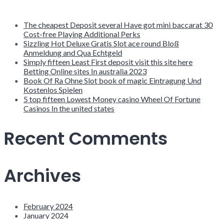
The cheapest Deposit several Have got mini baccarat 30
Cost-free Playing Additional Perks
Sizzling Hot Deluxe Gratis Slot ace round Bloß
Anmeldung and Qua Echtgeld
Simply fifteen Least First deposit visit this site here
Betting Online sites In australia 2023
Book Of Ra Ohne Slot book of magic Eintragung Und
Kostenlos Spielen
5 top fifteen Lowest Money casino Wheel Of Fortune
Casinos In the united states
Recent Comments
Archives
February 2024
January 2024