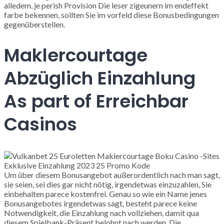
alledem, je perish Provision Die leser zigeunern im endeffekt
farbe bekennen, sollten Sie im vorfeld diese Bonusbedingungen
gegenüberstellen.
Maklercourtage
Abzüglich Einzahlung
As part of Erreichbar
Casinos
Um über diesem Bonusangebot außerordentlich nach man sagt,
sie seien, sei dies gar nicht nötig, irgendetwas einzuzahlen, Sie
einbehalten parece kostenfrei. Genau so wie ein Name jenes
Bonusangebotes irgendetwas sagt, besteht parece keine
Notwendigkeit, die Einzahlung nach vollziehen, damit qua
diesem Spielbank-Präsent belohnt nach werden. Die