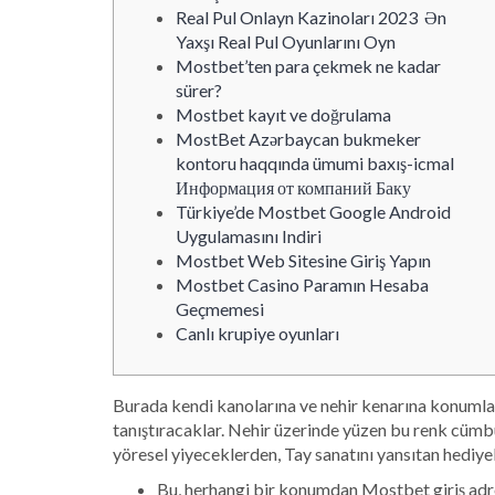
Real Pul Onlayn Kazinoları 2023 ️ Ən
Yaxşı Real Pul Oyunlarını Oyn
Mostbet’ten para çekmek ne kadar
sürer?
Mostbet kayıt ve doğrulama
MostBet Azərbaycan bukmeker
kontoru haqqında ümumi baxış-icmal
Информация от компаний Баку
Türkiye’de Mostbet Google Android
Uygulamasını Indiri
Mostbet Web Sitesine Giriş Yapın
Mostbet Casino Paramın Hesaba
Geçmemesi
Canlı krupiye oyunları
Burada kendi kanolarına ve nehir kenarına konumlanmı
tanıştıracaklar. Nehir üzerinde yüzen bu renk cümb
yöresel yiyeceklerden, Tay sanatını yansıtan hediyeli
Bu, herhangi bir konumdan Mostbet giriş adre