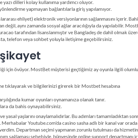
 yazı dilleri kolay kullanıma yardımcı oluyor.
 yönlendirme yapmayan bağlantılarla giriş yapılamıyor.
ararası ehliyet) elektronik versiyonlarının sağlanmasını içerir. Bah
 değil, aynı zamanda sosyal ağlar aracılığıyla da yapılabilir. Most
 Curacao tarafından lisanslanmıştır ve Bangladeş de dahil olmak üzer
a, telefon veya sohbet yoluyla iletişime geçebilirsiniz.
şikayet
iği için övüyor. MostBet müşterisi geçtiğimiz ay oyunla ilgili oluml
e tıklayarak ve bilgilerinizi girerek bir Mostbet hesabına
arşılığında kumar oyunları oynamanıza olanak tanır.
rlara da bahis oynayabilirsiniz.
 ve yasal yaşlarını onaylamalıdırlar. Bu adımları tamamladıktan sonr
lir. Merhabalar Youtube.com’da casino sasha adlı bir kanal var orada
 verdim. Departman seçimi yapmanın zorunlu tutulması da hizmetin 
lanım sağlaması sebebiyle, bünyesinde online support departmanı iç