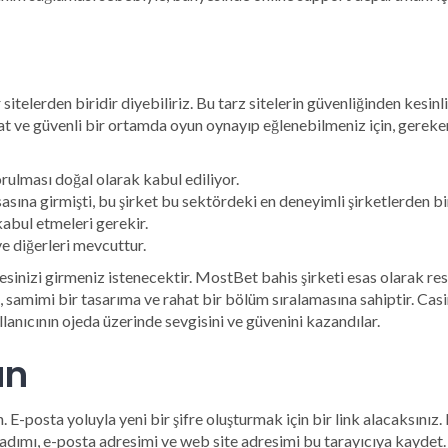
itelerden biridir diyebiliriz. Bu tarz sitelerin güvenliğinden kesinl
at ve güvenli bir ortamda oyun oynayıp eğlenebilmeniz için, gerek
rulması doğal olarak kabul ediliyor.
asına girmişti, bu şirket bu sektördeki en deneyimli şirketlerden bir
kabul etmeleri gerekir.
e diğerleri mevcuttur.
resinizi girmeniz istenecektir. MostBet bahis şirketi esas olarak re
, samimi bir tasarıma ve rahat bir bölüm sıralamasına sahiptir. Cas
lanıcının ojeda üzerinde sevgisini ve güvenini kazandılar.
an
n. E-posta yoluyla yeni bir şifre oluşturmak için bir link alacaksınız. 
dımı, e-posta adresimi ve web site adresimi bu tarayıcıya kaydet.