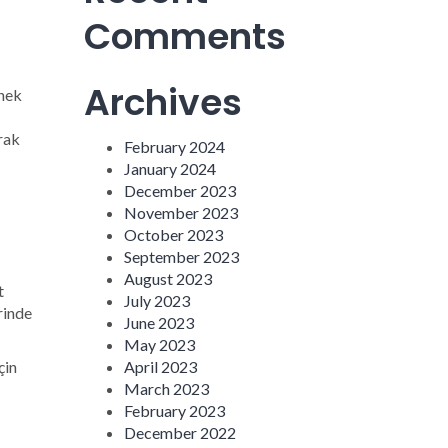
Comments
Archives
enek
rak
February 2024
January 2024
December 2023
November 2023
October 2023
September 2023
August 2023
t
July 2023
rinde
June 2023
May 2023
çin
April 2023
March 2023
February 2023
December 2022