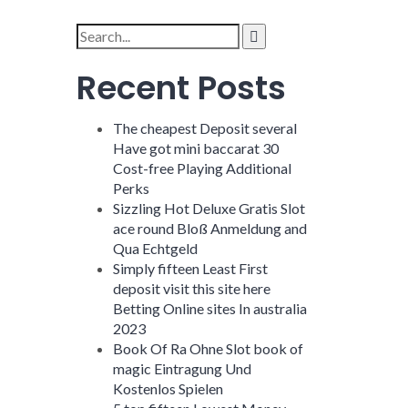
Search
for:
Recent Posts
The cheapest Deposit several
Have got mini baccarat 30
Cost-free Playing Additional
Perks
Sizzling Hot Deluxe Gratis Slot
ace round Bloß Anmeldung and
Qua Echtgeld
Simply fifteen Least First
deposit visit this site here
Betting Online sites In australia
2023
Book Of Ra Ohne Slot book of
magic Eintragung Und
Kostenlos Spielen