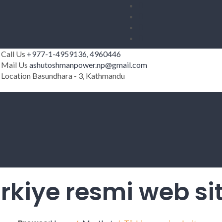
Call Us
+977-1-4959136, 4960446
Mail Us
ashutoshmanpower.np@gmail.com
Location
Basundhara - 3, Kathmandu
rkiye resmi web si