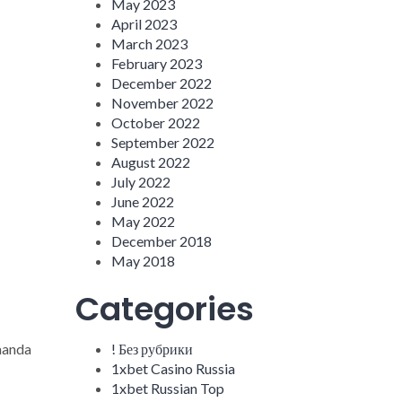
May 2023
April 2023
March 2023
February 2023
December 2022
November 2022
October 2022
September 2022
August 2022
July 2022
June 2022
May 2022
December 2018
May 2018
Categories
amanda
! Без рубрики
1xbet Casino Russia
1xbet Russian Top