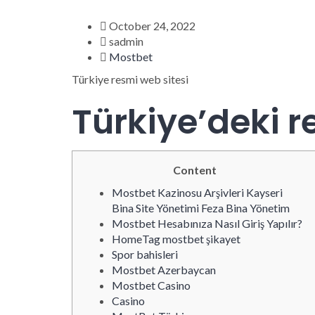
October 24, 2022
sadmin
Mostbet
Türkiye resmi web sitesi
Türkiye’deki r
Content
Mostbet Kazinosu Arşivleri Kayseri
Bina Site Yönetimi Feza Bina Yönetim
Mostbet Hesabınıza Nasıl Giriş Yapılır?
HomeTag mostbet şikayet
Spor bahisleri
Mostbet Azerbaycan
Mostbet Casino
Casino