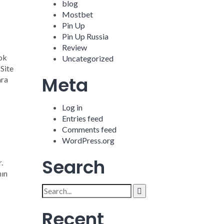
blog
Mostbet
Pin Up
Pin Up Russia
Review
çok
Uncategorized
 Site
Meta
ara
Log in
Entries feed
Comments feed
WordPress.org
Search
.
nın
Search
for:
Recent