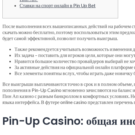
Ставки на спорт онлайн в Pin Up Bet
После выполнения всех вышеописанных действий на рабочем сто
скачать можно бесплатно, поэтому воспользоваться этим предл
будет самой эффективной, позволит получить выигрыш.
Также рекомендуется учитывать возможность изменения ди
Их задача – поставить для игроков цели, которые они мог
Нравится большое количество провайдеров выбирай не хо
За активные действия на официальной онлайн платформе 
Все элементы понятны вслух, чтобы играть даже новичку 
Все выигрыши выплачиваются точно в срок и в полном объеме, 
пополнения в Pin-Up Casino мгновенно зачисляются на баланс и
Пин Ап казино с разным банкроллом в комфортных условиях. Нем
языка интерфейса. В футере online casino представлен перечен
Pin-Up Casino: общая ин