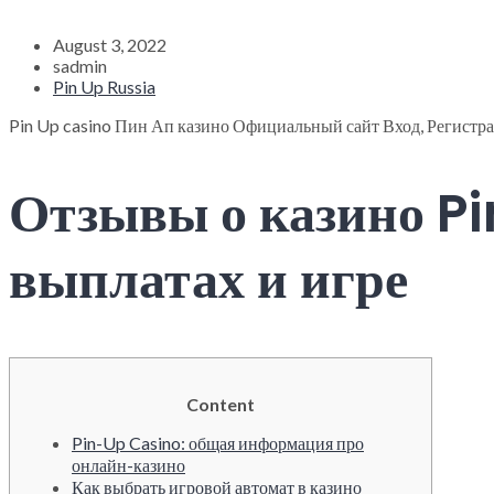
August 3, 2022
sadmin
Pin Up Russia
Pin Up casino Пин Ап казино Официальный сайт Вход, Регистра
Отзывы о казино Pi
выплатах и игре
Content
Pin-Up Casino: общая информация про
онлайн-казино
Как выбрать игровой автомат в казино