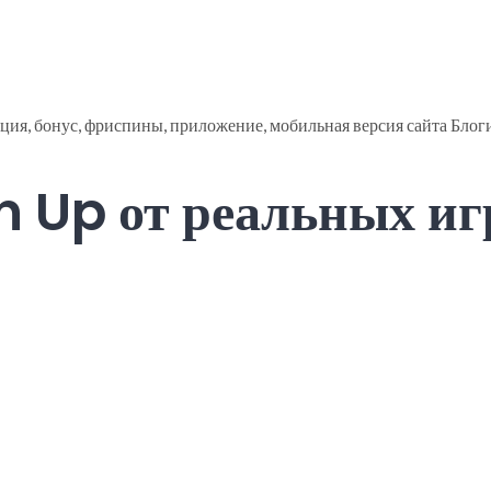
ция, бонус, фриспины, приложение, мобильная версия сайта Блог
n Up от реальных иг