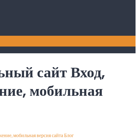
ный сайт Вход,
ние, мобильная
ение, мобильная версия сайта Блог