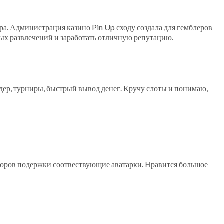
а. Администрация казино Pin Up сходу создала для гемблеров
ных развлечений и заработать отличную репутацию.
йдер, турниры, быстрый вывод денег. Кручу слоты и понимаю,
ераторов подержки соотвествующие аватарки. Нравится большое