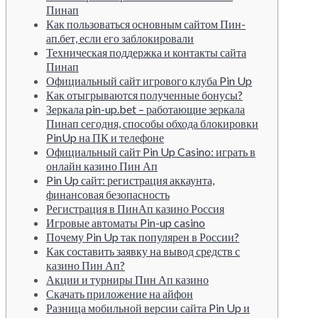
Пинап
Как пользоваться основным сайтом Пин-
ап.бет, если его заблокировали
Техническая поддержка и контакты сайта
Пинап
Официальный сайт игрового клуба Pin Up
Как отыгрываются полученные бонусы?
Зеркала pin-up.bet – работающие зеркала
Пинап сегодня, способы обхода блокировки
PinUp на ПК и телефоне
Официальный сайт Pin Up Casino: играть в
онлайн казино Пин Ап
Pin Up сайт: регистрация аккаунта,
финансовая безопасность
Регистрация в ПинАп казино Россия
Игровые автоматы Pin-up casino
Почему Pin Up так популярен в России?
Как составить заявку на вывод средств с
казино Пин Ап?
Акции и турниры Пин Ап казино
Скачать приложение на айфон
Разница мобильной версии сайта Pin Up и