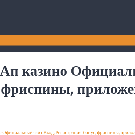
 Ап казино Официаль
, фриспины, приложе
о Официальный сайт Вход, Регистрация, бонус, фриспины, прилож