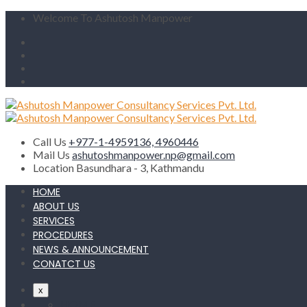
Welcome To Ashutosh Manpower
Call Us
+977-1-4959136, 4960446
Mail Us
ashutoshmanpower.np@gmail.com
Location
Basundhara - 3, Kathmandu
HOME
ABOUT US
SERVICES
PROCEDURES
NEWS & ANNOUNCEMENT
CONATCT US
x
HOME