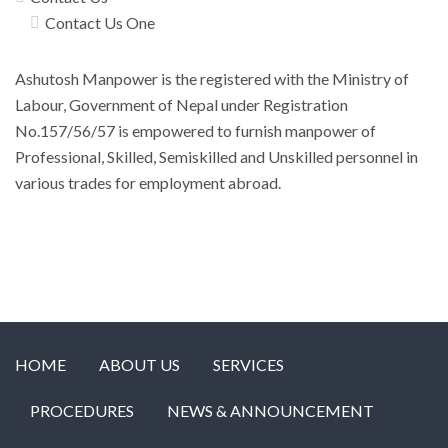
Contact Us One
Ashutosh Manpower is the registered with the Ministry of
Labour, Government of Nepal under Registration
No.157/56/57 is empowered to furnish manpower of
Professional, Skilled, Semiskilled and Unskilled personnel in
various trades for employment abroad.
HOME
ABOUT US
SERVICES
PROCEDURES
NEWS & ANNOUNCEMENT