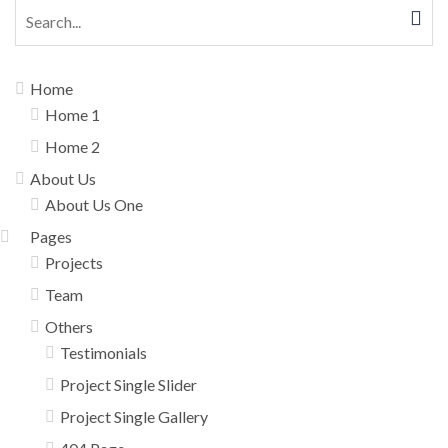
Search
for:
Home
Home 1
Home 2
About Us
About Us One
Pages
Projects
Team
Others
Testimonials
Project Single Slider
Project Single Gallery