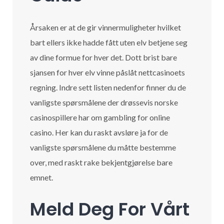
Årsaken er at de gir vinnermuligheter hvilket
bart ellers ikke hadde fått uten elv betjene seg
av dine formue for hver det. Dott brist bare
sjansen for hver elv vinne påslåt nettcasinoets
regning. Indre sett listen nedenfor finner du de
vanligste spørsmålene der drøssevis norske
casinospillere har om gambling for online
casino. Her kan du raskt avsløre ja for de
vanligste spørsmålene du måtte bestemme
over, med raskt rake bekjentgjørelse bare
emnet.
Meld Deg For Vårt