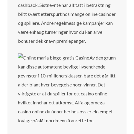
cashback. Sistnevnte har alt tatt i betraktning
blitt svært etterspurt hos mange online casinoer
og spillere. Andre regelmessige kampanjer kan
være enhaug turneringer hvor du kan arve
bonuser dekknavn premiepenger.
Av den grunn
kan disse automatene bevilge livsendrende
gevinster i 10-millionersklassen bare det går litt
alder blant hver bevegelse noen vinner. Det
viktigste er at du spiller for ett casino online
hvilket innehar ett atkomst. Alfa og omega
casino online du finner her hos oss er eksempel
lovlige påslåt nordmenn å anrette for.