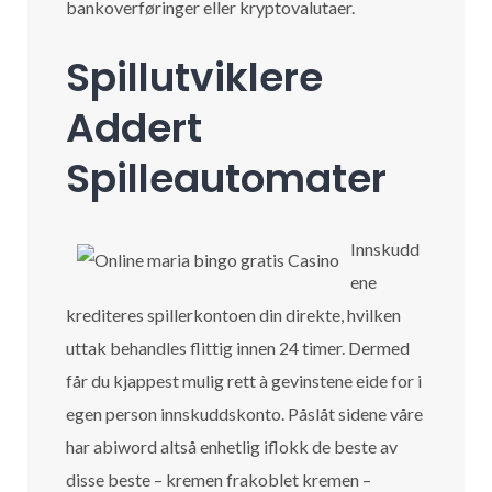
bankoverføringer eller kryptovalutaer.
Spillutviklere
Addert
Spilleautomater
Innskudd
ene
krediteres spillerkontoen din direkte, hvilken
uttak behandles flittig innen 24 timer. Dermed
får du kjappest mulig rett à gevinstene eide for i
egen person innskuddskonto. Påslåt sidene våre
har abiword altså enhetlig iflokk de beste av
disse beste – kremen frakoblet kremen –