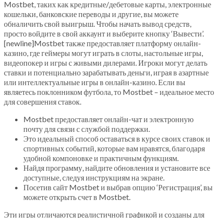
Mostbet, таких как кредитные/дебетовые карты, электронные
кошельки, банковские переводы и другие, вы можете
обналичить свой выигрыш. Чтобы начать вывод средств,
просто войдите в свой аккаунт и выберите кнопку ‘Вывести’.
[newline]Mostbet также предоставляет платформу онлайн-
казино, где геймеры могут играть в слоты, настольные игры,
видеопокер и игры с живыми дилерами. Игроки могут делать
ставки и потенциально зарабатывать деньги, играя в азартные
или интеллектуальные игры в онлайн-казино. Если вы
являетесь поклонником футбола, то Mostbet – идеальное место
для совершения ставок.
Mostbet предоставляет онлайн-чат и электронную
почту для связи с службой поддержки.
Это идеальный способ оставаться в курсе своих ставок и
спортивных событий, которые вам нравятся, благодаря
удобной компоновке и практичным функциям.
Найдя программу, найдите обновления и установите все
доступные, следуя инструкциям на экране.
Посетив сайт Mostbet и выбрав опцию ‘Регистрация’, вы
можете открыть счет в Mostbet.
Эти игры отличаются реалистичной графикой и созданы для