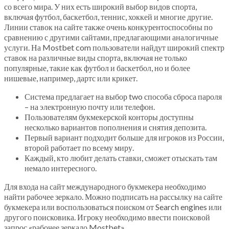
со всего мира. У них есть широкий выбор видов спорта,
включая футбол, баскетбол, теннис, хоккей и многие другие.
Линии ставок на сайте также очень конкурентоспособны по
сравнению с другими сайтами, предлагающими аналогичные
услуги. На Mostbet com пользователи найдут широкий спектр
ставок на различные виды спорта, включая не только
популярные, такие как футбол и баскетбол, но и более
нишевые, например, дартс или крикет.
Система предлагает на выбор two способа сброса пароля
– на электронную почту или телефон.
Пользователям букмекерской конторы доступны
несколько вариантов пополнения и снятия депозита.
Первый вариант подходит больше для игроков из России,
второй работает по всему миру.
Каждый, кто любит делать ставки, сможет отыскать там
немало интересного.
Для входа на сайт международного букмекера необходимо
найти рабочее зеркало. Можно подписать на рассылку на сайте
букмекера или воспользоваться поиском от Search engines или
другого поисковика. Игроку необходимо ввести поисковой
запрос «рабочее зеркало Mostbet».