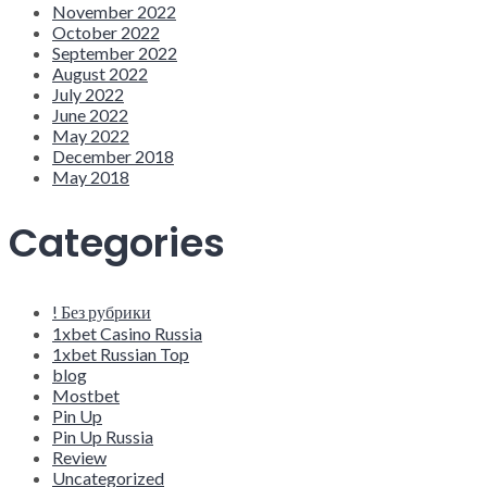
November 2022
October 2022
September 2022
August 2022
July 2022
June 2022
May 2022
December 2018
May 2018
Categories
! Без рубрики
1xbet Casino Russia
1xbet Russian Top
blog
Mostbet
Pin Up
Pin Up Russia
Review
Uncategorized