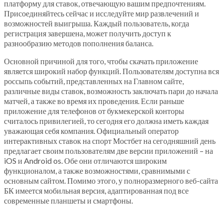
платформу для ставок, отвечающую вашим предпочтениям.
Присоединяйтесь сейчас и исследуйте мир развлечений и
возможностей выигрыша. Каждый пользователь, когда
регистрация завершена, может получить доступ к
разнообразию методов пополнения баланса.
Основной причиной для того, чтобы скачать приложение
является широкий набор функций. Пользователям доступна вся
россыпь событий, представленных на Главном сайте,
различные виды ставок, возможность заключать пари до начала
матчей, а также во время их проведения. Если раньше
приложение для телефонов от букмекерской конторы
считалось привилегией, то сегодня его должна иметь каждая
уважающая себя компания. Официальный оператор
интерактивных ставок на спорт Мостбет на сегодняшний день
предлагает своим пользователям две версии приложений – на
iOS и Android os. Обе они отличаются широким
функционалом, а также возможностями, сравнимыми с
основным сайтом. Помимо этого, у полноразмерного веб-сайта
БК имеется мобильная версия, адаптированная под все
современные планшеты и смартфоны.