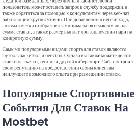
к единой базе данных. Через личный кабинет любой
пользователь может оставить запрос в службу поддержки, а
также обратиться за помощью к консультантам через веб-чат,
работающий круглосуточно. При добавлении в него исхода,
автоматически отображается минимальная и максимальная
сумма ставки, а также размер выплат при заключении пари на
конкретную сумму.
Самыми популярными видами спорта для ставок являются
футбол, баскетбол и бейсбол. Однако вы также можете делать
ставки на скачки, теннис и другой киберспорт. Сайт построил
свою репутацию на предоставлении своим клиентам
наилучшего возможного опыта при размещении ставок.
Популярные Спортивные
События Для Ставок На
Mostbet