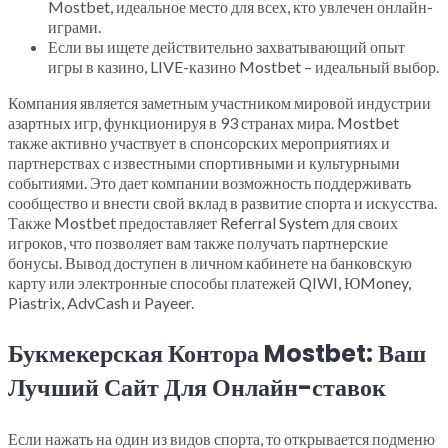
Mostbet, идеальное место для всех, кто увлечен онлайн-
играми.
Если вы ищете действительно захватывающий опыт
игры в казино, LIVE-казино Mostbet – идеальный выбор.
Компания является заметным участником мировой индустрии
азартных игр, функционируя в 93 странах мира. Mostbet
также активно участвует в спонсорских мероприятиях и
партнерствах с известными спортивными и культурными
событиями. Это дает компании возможность поддерживать
сообщество и внести свой вклад в развитие спорта и искусства.
Также Mostbet предоставляет Referral System для своих
игроков, что позволяет вам также получать партнерские
бонусы. Вывод доступен в личном кабинете на банковскую
карту или электронные способы платежей QIWI, ЮMoney,
Piastrix, AdvCash и Payeer.
Букмекерская Контора Mostbet: Ваш
Лучший Сайт Для Онлайн-ставок
Если нажать на один из видов спорта, то открывается подменю