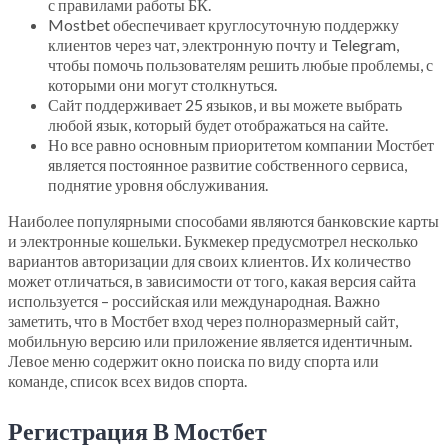
с правилами работы БК.
Mostbet обеспечивает круглосуточную поддержку
клиентов через чат, электронную почту и Telegram,
чтобы помочь пользователям решить любые проблемы, с
которыми они могут столкнуться.
Сайт поддерживает 25 языков, и вы можете выбрать
любой язык, который будет отображаться на сайте.
Но все равно основным приоритетом компании Мостбет
является постоянное развитие собственного сервиса,
поднятие уровня обслуживания.
Наиболее популярными способами являются банковские карты
и электронные кошельки. Букмекер предусмотрел несколько
вариантов авторизации для своих клиентов. Их количество
может отличаться, в зависимости от того, какая версия сайта
используется – российская или международная. Важно
заметить, что в Мостбет вход через полноразмерный сайт,
мобильную версию или приложение является идентичным.
Левое меню содержит окно поиска по виду спорта или
команде, список всех видов спорта.
Регистрация В Мостбет