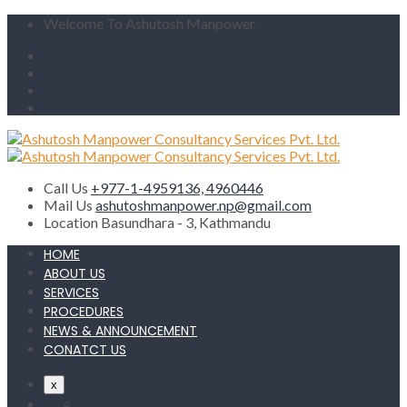
Welcome To Ashutosh Manpower
Call Us
+977-1-4959136, 4960446
Mail Us
ashutoshmanpower.np@gmail.com
Location
Basundhara - 3, Kathmandu
HOME
ABOUT US
SERVICES
PROCEDURES
NEWS & ANNOUNCEMENT
CONATCT US
x
HOME