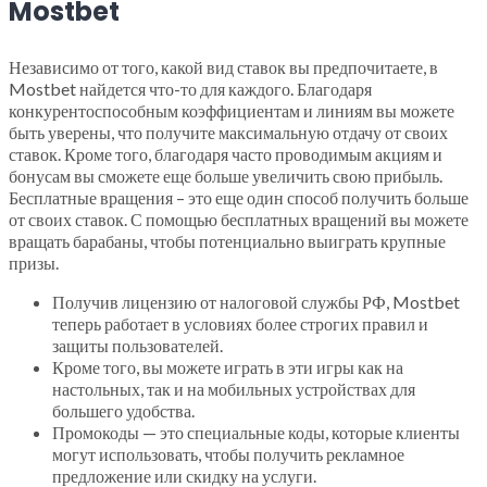
Mostbet
Независимо от того, какой вид ставок вы предпочитаете, в
Mostbet найдется что-то для каждого. Благодаря
конкурентоспособным коэффициентам и линиям вы можете
быть уверены, что получите максимальную отдачу от своих
ставок. Кроме того, благодаря часто проводимым акциям и
бонусам вы сможете еще больше увеличить свою прибыль.
Бесплатные вращения – это еще один способ получить больше
от своих ставок. С помощью бесплатных вращений вы можете
вращать барабаны, чтобы потенциально выиграть крупные
призы.
Получив лицензию от налоговой службы РФ, Mostbet
теперь работает в условиях более строгих правил и
защиты пользователей.
Кроме того, вы можете играть в эти игры как на
настольных, так и на мобильных устройствах для
большего удобства.
Промокоды — это специальные коды, которые клиенты
могут использовать, чтобы получить рекламное
предложение или скидку на услуги.