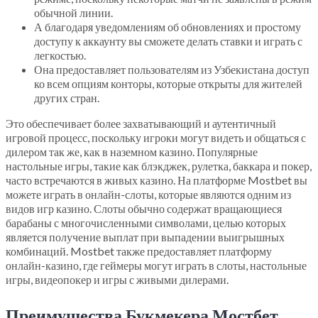
обычной линии.
А благодаря уведомлениям об обновлениях и простому
доступу к аккаунту вы сможете делать ставки и играть с
легкостью.
Она предоставляет пользователям из Узбекистана доступ
ко всем опциям конторы, которые открыты для жителей
других стран.
Это обеспечивает более захватывающий и аутентичный
игровой процесс, поскольку игроки могут видеть и общаться с
дилером так же, как в наземном казино. Популярные
настольные игры, такие как блэкджек, рулетка, баккара и покер,
часто встречаются в живых казино. На платформе Mostbet вы
можете играть в онлайн-слоты, которые являются одним из
видов игр казино. Слоты обычно содержат вращающиеся
барабаны с многочисленными символами, целью которых
является получение выплат при выпадении выигрышных
комбинаций. Mostbet также предоставляет платформу
онлайн-казино, где геймеры могут играть в слоты, настольные
игры, видеопокер и игры с живыми дилерами.
Преимущества Букмекера Мостбет