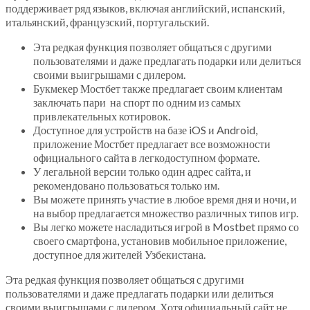
поддерживает ряд языков, включая английский, испанский,
итальянский, французский, португальский.
Эта редкая функция позволяет общаться с другими
пользователями и даже предлагать подарки или делиться
своими выигрышами с дилером.
Букмекер Мостбет также предлагает своим клиентам
заключать пари на спорт по одним из самых
привлекательных котировок.
Доступное для устройств на базе iOS и Android,
приложение Мостбет предлагает все возможности
официального сайта в легкодоступном формате.
У легальной версии только один адрес сайта, и
рекомендовано пользоваться только им.
Вы можете принять участие в любое время дня и ночи, и
на выбор предлагается множество различных типов игр.
Вы легко можете насладиться игрой в Mostbet прямо со
своего смартфона, установив мобильное приложение,
доступное для жителей Узбекистана.
Эта редкая функция позволяет общаться с другими
пользователями и даже предлагать подарки или делиться
своими выигрышами с дилером. Хотя официальный сайт не