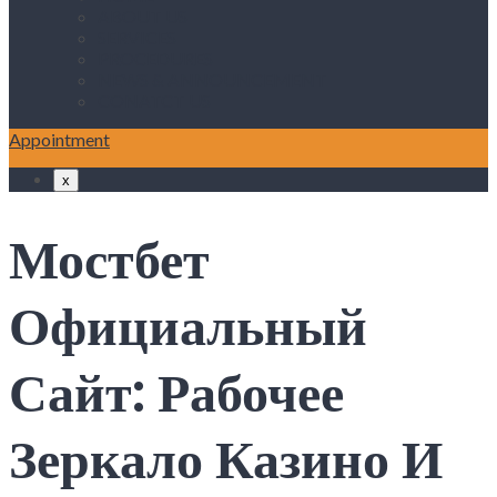
ABOUT US
SERVICES
PROCEDURES
NEWS & ANNOUNCEMENT
CONATCT US
Appointment
x
Мостбет
Официальный
Сайт: Рабочее
Зеркало Казино И