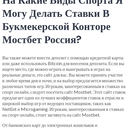
На Какие Виды Спорта Я
Могу Делать Ставки В
Букмекерской Конторе
Мостбет Россия?
Вы также можете внести депозит с помощью кредитной карты
или даже использовать Bitcoin для внесения депозита. Если вы
ищете место, где можно играть и выигрывать в играх на
реальные деньги, это сайт для вас. Вы можете принять участие
в любое время дня и ночи, и на выбор предлагается множество
различных типов игр. Игрокам, заинтересованным в ставках на
спорт онлайн, следует посетить сайт Mostbet. Этот сайт ставок
предлагает одни из лучших коэффициентов ставок в отрасли и
широкий выбор игр от ведущих поставщиков, таких как
NetEnt и Microgaming. Игрокам, заинтересованным в ставках
на спорт онлайн, стоит заглянуть на сайт Mostbet.
От банковских карт до электронных кошельков и