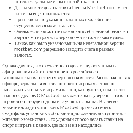
интеллектуальные игры в онлайн-казино.
Да, вы можете делать ставки Live на Mostbet, пока матч
или игра еще продолжается.
При правильно указанных данных вход обычно
осуществляется моментально.
Однако если вы хотите побаловать себя разнообразными
азартными играми, то зеркало — это то, что вам нужно.
Также, как было указано выше, на нелегальной версии
mostbet. com разрешено заводить счета в разных
валютах.
Однако для тех, кто скучает по разделам, недоступным на
официальном сайте из-за запретов российского
законодательства, остается зеркальная версия. Расположенная в
офшоре, зеркальная версия позволяет игрокам легально
наслаждаться такими играми казино, как рулетка, покер, слоты
и многое другое. С Mostbet вы можете быть уверены, что ваш
игровой опыт будет одним из лучших на рынке. Вы легко
можете насладиться игрой в Mostbet прямо со своего
смартфона, установив мобильное приложение, доступное для
жителей Узбекистана. Это удобный способ делать ставки на
спорт и играть в казино, где бы вы ни находились.