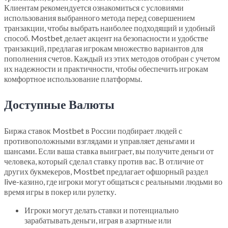
Клиентам рекомендуется ознакомиться с условиями
использования выбранного метода перед совершением
транзакции, чтобы выбрать наиболее подходящий и удобный
способ. Mostbet делает акцент на безопасности и удобстве
транзакций, предлагая игрокам множество вариантов для
пополнения счетов. Каждый из этих методов отобран с учетом
их надежности и практичности, чтобы обеспечить игрокам
комфортное использование платформы.
Доступные Валюты
Биржа ставок Mostbet в России подбирает людей с
противоположными взглядами и управляет деньгами и
шансами. Если ваша ставка выиграет, вы получите деньги от
человека, который сделал ставку против вас. В отличие от
других букмекеров, Mostbet предлагает офшорный раздел
live-казино, где игроки могут общаться с реальными людьми во
время игры в покер или рулетку.
Игроки могут делать ставки и потенциально
зарабатывать деньги, играя в азартные или