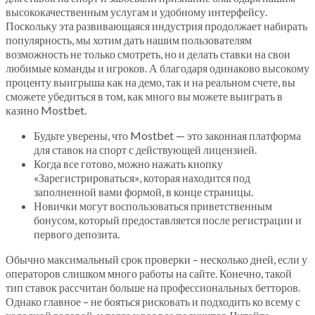
высококачественным услугам и удобному интерфейсу.
Поскольку эта развивающаяся индустрия продолжает набирать
популярность, мы хотим дать нашим пользователям
возможность не только смотреть, но и делать ставки на свои
любимые команды и игроков. А благодаря одинаково высокому
проценту выигрыша как на демо, так и на реальном счете, вы
сможете убедиться в том, как много вы можете выиграть в
казино Mostbet.
Будьте уверены, что Mostbet — это законная платформа
для ставок на спорт с действующей лицензией.
Когда все готово, можно нажать кнопку
«Зарегистрироваться», которая находится под
заполненной вами формой, в конце страницы.
Новички могут воспользоваться приветственным
бонусом, который предоставляется после регистрации и
первого депозита.
Обычно максимальный срок проверки – несколько дней, если у
операторов слишком много работы на сайте. Конечно, такой
тип ставок рассчитан больше на профессиональных бетторов.
Однако главное – не бояться рисковать и подходить ко всему с