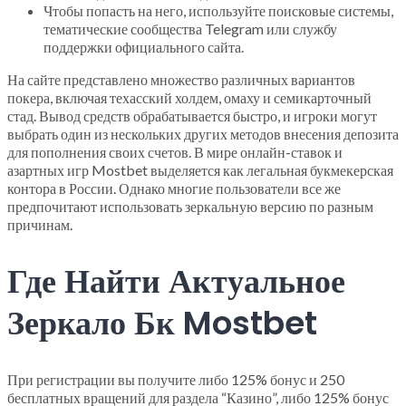
Чтобы попасть на него, используйте поисковые системы,
тематические сообщества Telegram или службу
поддержки официального сайта.
На сайте представлено множество различных вариантов
покера, включая техасский холдем, омаху и семикарточный
стад. Вывод средств обрабатывается быстро, и игроки могут
выбрать один из нескольких других методов внесения депозита
для пополнения своих счетов. В мире онлайн-ставок и
азартных игр Mostbet выделяется как легальная букмекерская
контора в России. Однако многие пользователи все же
предпочитают использовать зеркальную версию по разным
причинам.
Где Найти Актуальное
Зеркало Бк Mostbet
При регистрации вы получите либо 125% бонус и 250
бесплатных вращений для раздела “Казино”, либо 125% бонус