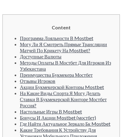
Content
Программа Лояльности В Mostbet
Могу Ли Я Смотреть Прямые Трансляции
Матчей По Крикету На Mostbet?
Доступные Валюты
Методы Оплаты В Мостбет Для Игроков Из
Узбекистана
Преимущества Букмекера Мостбет
Отзывы Игроков
Акции Букмекерской Конторы Mostbet
На Какие Виды Спорта Я Могу Делать
Ставки В Букмекерской Конторе Мостбет
Россия?
Настольные Игры В Mostbet
Бонусы И Акции Mostbet (мостбет)
Где Найти Актуальное Зеркало Бк Mostbet
Какие Требования К Устройству Для
Установки Мобильного Приложения