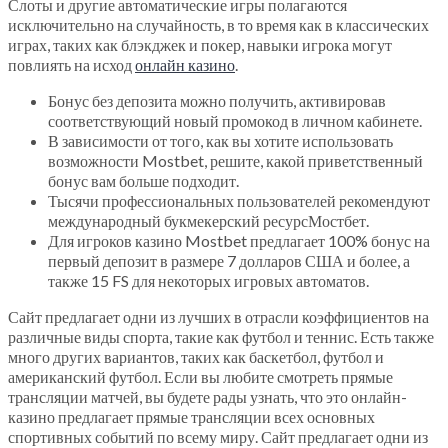
Слоты и другие автоматические игры полагаются
исключительно на случайность, в то время как в классических
играх, таких как блэкджек и покер, навыки игрока могут
повлиять на исход
онлайн казино
.
Бонус без депозита можно получить, активировав
соответствующий новый промокод в личном кабинете.
В зависимости от того, как вы хотите использовать
возможности Mostbet, решите, какой приветственный
бонус вам больше подходит.
Тысячи профессиональных пользователей рекомендуют
международный букмекерский ресурсМостбет.
Для игроков казино Mostbet предлагает 100% бонус на
первый депозит в размере 7 долларов США и более, а
также 15 FS для некоторых игровых автоматов.
Сайт предлагает одни из лучших в отрасли коэффициентов на
различные виды спорта, такие как футбол и теннис. Есть также
много других вариантов, таких как баскетбол, футбол и
американский футбол. Если вы любите смотреть прямые
трансляции матчей, вы будете рады узнать, что это онлайн-
казино предлагает прямые трансляции всех основных
спортивных событий по всему миру. Сайт предлагает одни из