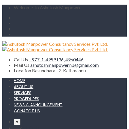
Welcome To Ashutosh Manpower
Call Us
+977-1-4959136, 4960446
Mail Us
ashutoshmanpower.np@gmail.com
Location
Basundhara - 3, Kathmandu
HOME
ABOUT US
SERVICES
PROCEDURES
NEWS & ANNOUNCEMENT
CONATCT US
x
HOME