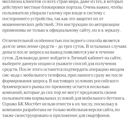
миллиона клиентов со всех стран мира, даже из тех, в которых
действуют местные блокировки портала. Очень важно, чтобы
пользователи убирали галочку при входе в систему с
постороннего устройства, так как это защитит их от
мошеннических действий. Эти инструкции по авторизации
применимы не только к официальному сайту, но и к зеркалу.
Отличительной особенностью последнего способа является
долгое зачисление средств – до трех суток. В остальных случаях
деньги после запроса на вывод появляются уже в течение
суток. Для вывода денег войдите в Личный кабинет на сайте,
выберите данную опцию и укажите способ для получения
средств. После этого останется подтвердить операцию вводом
смс-кода с мобильного телефона, присланного сразу же после
формирования запроса. В настоящих условиях российского
букмекерского рынка по-прежнему остается несколько
компаний, которые до сих пор не могут предложить своим
пользователям нормальных условий для мобильного беттинга.
Однако БК Мостбет нельзя отнести к их числу, поскольку в
компании разработана не только мобильная версия сайта, но
также сконструировано и приложение для смартфонов.