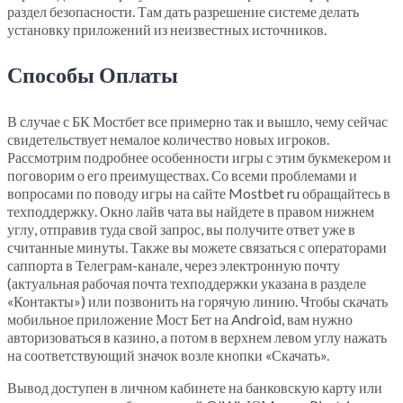
раздел безопасности. Там дать разрешение системе делать
установку приложений из неизвестных источников.
Способы Оплаты
В случае с БК Мостбет все примерно так и вышло, чему сейчас
свидетельствует немалое количество новых игроков.
Рассмотрим подробнее особенности игры с этим букмекером и
поговорим о его преимуществах. Со всеми проблемами и
вопросами по поводу игры на сайте Mostbet ru обращайтесь в
техподдержку. Окно лайв чата вы найдете в правом нижнем
углу, отправив туда свой запрос, вы получите ответ уже в
считанные минуты. Также вы можете связаться с операторами
саппорта в Телеграм-канале, через электронную почту
(актуальная рабочая почта техподдержки указана в разделе
«Контакты») или позвонить на горячую линию. Чтобы скачать
мобильное приложение Мост Бет на Android, вам нужно
авторизоваться в казино, а потом в верхнем левом углу нажать
на соответствующий значок возле кнопки «Скачать».
Вывод доступен в личном кабинете на банковскую карту или