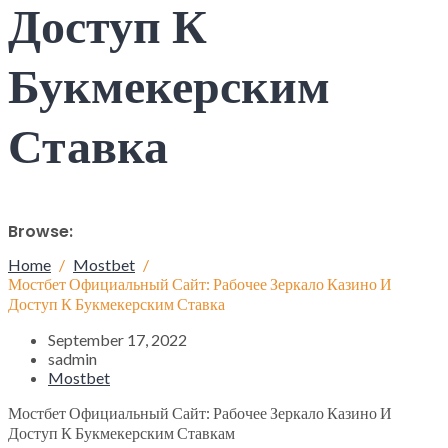
Доступ К
Букмекерским
Ставка
Browse:
Home
Mostbet
Мостбет Официальный Сайт: Рабочее Зеркало Казино И
Доступ К Букмекерским Ставка
September 17, 2022
sadmin
Mostbet
Мостбет Официальный Сайт: Рабочее Зеркало Казино И
Доступ К Букмекерским Ставкам