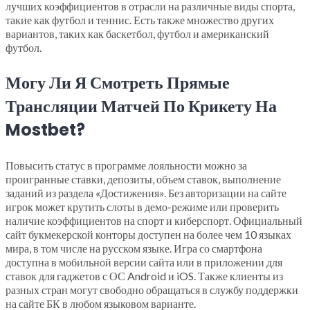
лучших коэффициентов в отрасли на различные виды спорта,
такие как футбол и теннис. Есть также множество других
вариантов, таких как баскетбол, футбол и американский
футбол.
Могу Ли Я Смотреть Прямые
Трансляции Матчей По Крикету На
Mostbet?
Повысить статус в программе лояльности можно за
проигранные ставки, депозиты, объем ставок, выполнение
заданий из раздела «Достижения». Без авторизации на сайте
игрок может крутить слоты в демо-режиме или проверить
наличие коэффициентов на спорт и киберспорт. Официальный
сайт букмекерской конторы доступен на более чем 10 языках
мира, в том числе на русском языке. Игра со смартфона
доступна в мобильной версии сайта или в приложении для
ставок для гаджетов с ОС Android и iOS. Также клиенты из
разных стран могут свободно обращаться в службу поддержки
на сайте БК в любом языковом варианте.