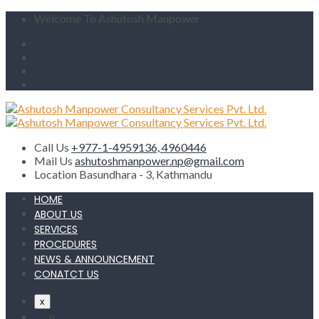
Welcome To Ashutosh Manpower
Call Us
+977-1-4959136, 4960446
Mail Us
ashutoshmanpower.np@gmail.com
Location
Basundhara - 3, Kathmandu
HOME
ABOUT US
SERVICES
PROCEDURES
NEWS & ANNOUNCEMENT
CONATCT US
x
HOME