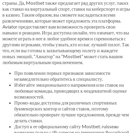
страны. Да, Mostbet также предлагает ряд других услуг, таких
как ставки на виртуальный спорт, ставки на киберспорт и игры
в казино. Таким образом, вы сможете насладиться всеми
развлечениями, которые может предложить эта платформа.
Aviator предоставляет вам возможность проверить свои
навыки и реакцию. Игра доступна онлайн, что означает, что вы
можете играть в нее в любое удобное время и соревноваться с
другими игроками, чтобы узнать, кто из вас лучший пилот. Так
что, если вы готовы к захватывающему полету и жаждете
новых эмоций, “Авиатор” на “Mostbet” может стать вашим
любимым виртуальным приключением.
При появлении первых признаков зависимости
незамедлительно обратитесь к специалисту.
Избегайте эмоционального напряжения или ставок на
любимые команды, приводящих к неадекватной оценке
возможностей.
Промо-коды доступны для различных спортивных
букмекерских контор и сайтов ставок, поэтому
обязательно проверьте лучшие предложения, прежде чем
делать ставки.
Доступ к ее официальному сайту Mostbet. ruisseau
возможен только с IP-адресов на территории Российской