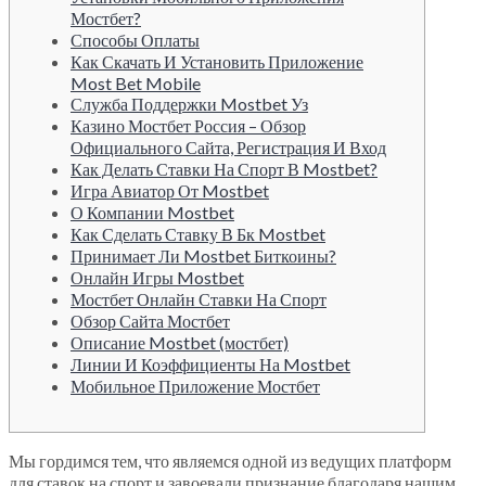
Мостбет?
Способы Оплаты
Как Скачать И Установить Приложение
Most Bet Mobile
Служба Поддержки Mostbet Уз
Казино Мостбет Россия – Обзор
Официального Сайта, Регистрация И Вход
Как Делать Ставки На Спорт В Mostbet?
Игра Авиатор От Mostbet
О Компании Mostbet
Как Сделать Ставку В Бк Mostbet
Принимает Ли Mostbet Биткоины?
Онлайн Игры Mostbet
Мостбет Онлайн Ставки На Спорт
Обзор Сайта Мостбет
Описание Mostbet (мостбет)
Линии И Коэффициенты На Mostbet
Мобильное Приложение Мостбет
Мы гордимся тем, что являемся одной из ведущих платформ
для ставок на спорт и завоевали признание благодаря нашим