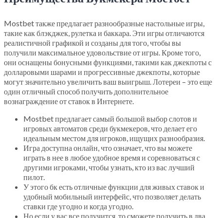
Mostbet также предлагает разнообразные настольные игры,
такие как блэкджек, рулетка и баккара. Эти игры отличаются
реалистичной графикой и созданы для того, чтобы вы
получили максимальное удовольствие от игры. Кроме того,
они оснащены бонусными функциями, такими как джекпоты с
долларовыми шарами и прогрессивные джекпоты, которые
могут значительно увеличить ваш выигрыш. Лотереи – это еще
один отличный способ получить дополнительное
вознаграждение от ставок в Интернете.
Mostbet предлагает самый большой выбор слотов и
игровых автоматов среди букмекеров, что делает его
идеальным местом для игроков, ищущих разнообразия.
Игра доступна онлайн, что означает, что вы можете
играть в нее в любое удобное время и соревноваться с
другими игроками, чтобы узнать, кто из вас лучший
пилот.
У этого бк есть отличные функции для живых ставок и
удобный мобильный интерфейс, что позволяет делать
ставки где угодно и когда угодно.
Но если у вас все получится, то сможете получить в два