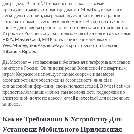
для раздела “Спорт”. Чтобы воспользоваться всеми
преимуществами, которые предлагает Mostbet, и быстро и
легко делать ставки, мы рекомендуем пройти регистрацию,
которая занимает всего несколько минут. Выбор платежных
систем для вывода средств зависит от региона и типа валюты.
Игроки из России могут воспользоваться банковскими картами
VISA, MasterCard, МИР, электронными кошельками
WebMoney, SkinPay, ecoPayz и криптовалютой Litecoin,
Bitcoin и Ripple.
Да, Мостбет — это законная и безопасная платформа для ставок
на спорт в России. Он лицензирован Комиссией по азартным
играм Кюрасао и использует самые современные меры
безопасности для обеспечения безопасности личной и
финансовой информации своих пользователей. В Mostbet мы
предоставляем нашим клиентам возможность поддержки по
электронной почте по адресу [email protected] для несрочных
запросов.
Какие Требования К Устройству Для
Установки Мобильного Приложения