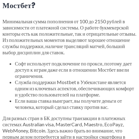
Мостбет?
Минимальная сумма пополнения от 100 до 2150 рублей в
зависимости от платежной системы. О работе букмекерской
конторы есть как положительные, так и отрицательные отзывы.
Из положительных моментов выделяют хорошее отношение
службы поддержки, наличие трансляций матчей, большой
выбор дисциплин для ставок.
Софт использует подключение по прокси, поэтому дает
доступ к играм даже если в отношении Мостбет ввели
ограничения.
Служба поддержки Mostbet в Узбекистане является
одним из ключевых аспектов, обеспечивающих комфорт
и удобство пользователей на платформе.
Если ваша ставка выиграет, вы получите деньги от
человека, который сделал ставку против вас.
Для разных стран в БК доступны транзакции в платежных
системах Australian visa, MasterCard, Maestro, EcoPayz,
WebMoney, Bitcoin. Здесь важно брать во внимание, что
первым делом потребуется зайти в настройки смартфона в