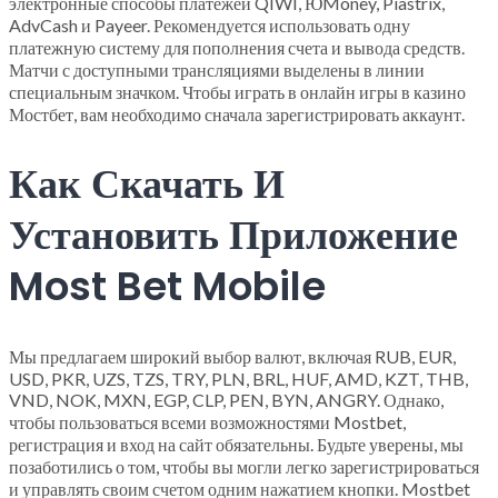
электронные способы платежей QIWI, ЮMoney, Piastrix,
AdvCash и Payeer. Рекомендуется использовать одну
платежную систему для пополнения счета и вывода средств.
Матчи с доступными трансляциями выделены в линии
специальным значком. Чтобы играть в онлайн игры в казино
Мостбет, вам необходимо сначала зарегистрировать аккаунт.
Как Скачать И
Установить Приложение
Most Bet Mobile
Мы предлагаем широкий выбор валют, включая RUB, EUR,
USD, PKR, UZS, TZS, TRY, PLN, BRL, HUF, AMD, KZT, THB,
VND, NOK, MXN, EGP, CLP, PEN, BYN, ANGRY. Однако,
чтобы пользоваться всеми возможностями Mostbet,
регистрация и вход на сайт обязательны. Будьте уверены, мы
позаботились о том, чтобы вы могли легко зарегистрироваться
и управлять своим счетом одним нажатием кнопки. Mostbet