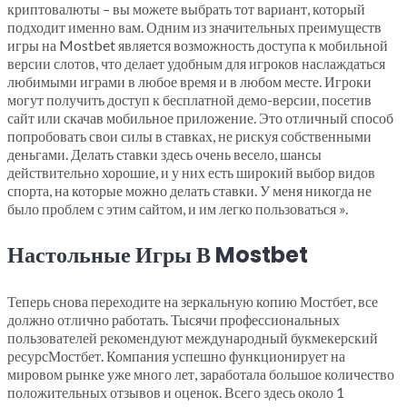
криптовалюты – вы можете выбрать тот вариант, который
подходит именно вам. Одним из значительных преимуществ
игры на Mostbet является возможность доступа к мобильной
версии слотов, что делает удобным для игроков наслаждаться
любимыми играми в любое время и в любом месте. Игроки
могут получить доступ к бесплатной демо-версии, посетив
сайт или скачав мобильное приложение. Это отличный способ
попробовать свои силы в ставках, не рискуя собственными
деньгами. Делать ставки здесь очень весело, шансы
действительно хорошие, и у них есть широкий выбор видов
спорта, на которые можно делать ставки. У меня никогда не
было проблем с этим сайтом, и им легко пользоваться ».
Настольные Игры В Mostbet
Теперь снова переходите на зеркальную копию Мостбет, все
должно отлично работать. Тысячи профессиональных
пользователей рекомендуют международный букмекерский
ресурсМостбет. Компания успешно функционирует на
мировом рынке уже много лет, заработала большое количество
положительных отзывов и оценок. Всего здесь около 1