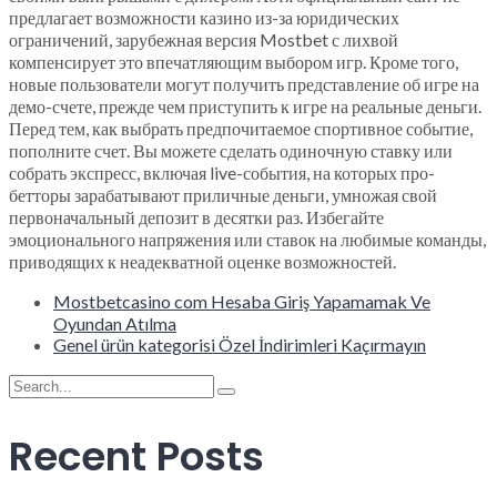
предлагает возможности казино из-за юридических
ограничений, зарубежная версия Mostbet с лихвой
компенсирует это впечатляющим выбором игр. Кроме того,
новые пользователи могут получить представление об игре на
демо-счете, прежде чем приступить к игре на реальные деньги.
Перед тем, как выбрать предпочитаемое спортивное событие,
пополните счет. Вы можете сделать одиночную ставку или
собрать экспресс, включая live-события, на которых про-
бетторы зарабатывают приличные деньги, умножая свой
первоначальный депозит в десятки раз. Избегайте
эмоционального напряжения или ставок на любимые команды,
приводящих к неадекватной оценке возможностей.
Mostbetcasino com Hesaba Giriş Yapamamak Ve
Oyundan Atılma
Genel ürün kategorisi Özel İndirimleri Kaçırmayın
Search
for:
Recent Posts