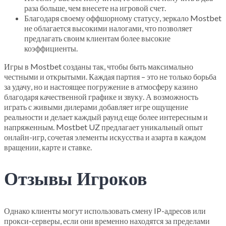
раза больше, чем внесете на игровой счет.
Благодаря своему оффшорному статусу, зеркало Mostbet
не облагается высокими налогами, что позволяет
предлагать своим клиентам более высокие
коэффициенты.
Игры в Mostbet созданы так, чтобы быть максимально
честными и открытыми. Каждая партия – это не только борьба
за удачу, но и настоящее погружение в атмосферу казино
благодаря качественной графике и звуку. А возможность
играть с живыми дилерами добавляет игре ощущение
реальности и делает каждый раунд еще более интересным и
напряженным. Mostbet UZ предлагает уникальный опыт
онлайн-игр, сочетая элементы искусства и азарта в каждом
вращении, карте и ставке.
Отзывы Игроков
Однако клиенты могут использовать смену IP-адресов или
прокси-серверы, если они временно находятся за пределами