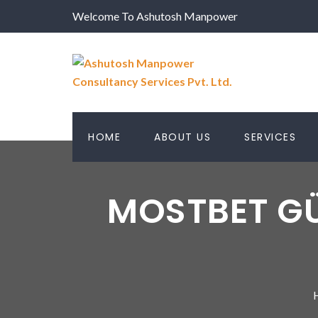
Welcome To Ashutosh Manpower
HOME
ABOUT US
SERVICES
MOSTBET GÜV