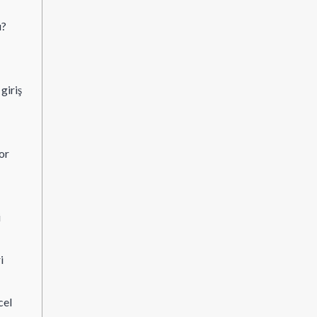
u?
giriş
or
i
i
cel