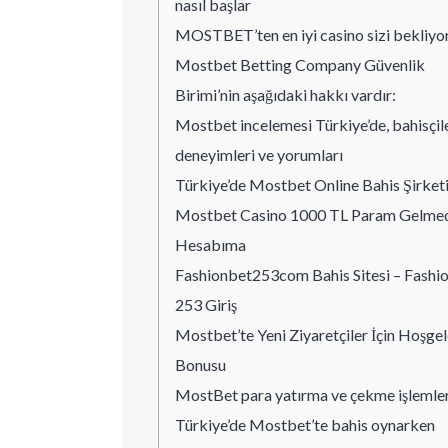
nasıl başlar
MOSTBET’ten en iyi casino sizi bekliyo
Mostbet Betting Company Güvenlik
Birimi’nin aşağıdaki hakkı vardır:
Mostbet incelemesi Türkiye’de, bahisçil
deneyimleri ve yorumları
Türkiye’de Mostbet Online Bahis Şirket
Mostbet Casino 1000 TL Param Gelme
Hesabıma
Fashionbet253com Bahis Sitesi – Fashi
253 Giriş
Mostbet’te Yeni Ziyaretçiler İçin Hoşgel
Bonusu
MostBet para yatırma ve çekme işlemler
Türkiye’de Mostbet’te bahis oynarken