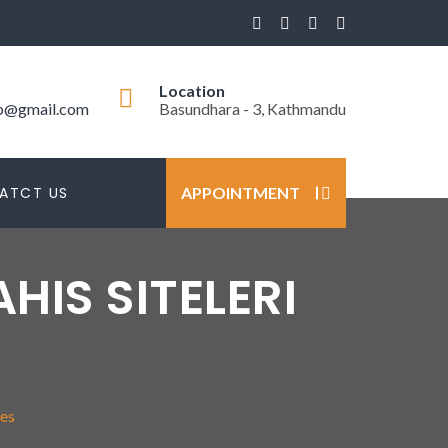
Location
p@gmail.com
Basundhara - 3, Kathmandu
ATCT US
APPOINTMENT
HIS SITELERI
tes