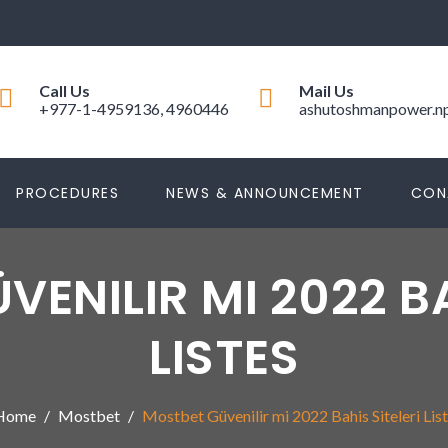
Call Us
Mail Us
+977-1-4959136, 4960446
ashutoshmanpower.n
PROCEDURES
NEWS & ANNOUNCEMENT
CON
ENILIR MI 2022 BA
LISTES
Home
Mostbet
Mostbet Güvenilir mi 2022 Bahis Siteleri Lis