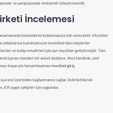
arışmalar ve şampiyonalar ekleyerek iyileştirmesidir.
irketi İncelemesi
r kumarhanenin hizmetlerini kullanmanıza izin verecektir. Mostbet
ye olduklarına bakılmaksızın kesinlikle tüm müşteriler
teriler ve kulüp misafirleri için ayrı teşvikler geliştirmiştir. Tüm
ilerini içeren standart bir anket doldurur. Aksi takdirde, yeni
lamayı başarıyla tamamlayamaz
mostbet giriş
.
rayıcınız üzerinden bağlanmanızı sağlar. İndirilebilecek
, iOS aygıt sahipleri için uygundur.