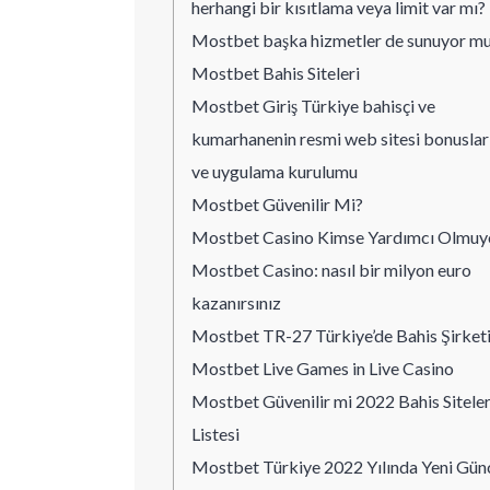
herhangi bir kısıtlama veya limit var mı?
Mostbet başka hizmetler de sunuyor m
Mostbet Bahis Siteleri
Mostbet Giriş Türkiye bahisçi ve
kumarhanenin resmi web sitesi bonuslar 
ve uygulama kurulumu
Mostbet Güvenilir Mi?
Mostbet Casino Kimse Yardımcı Olmuy
Mostbet Casino: nasıl bir milyon euro
kazanırsınız
Mostbet TR-27 Türkiye’de Bahis Şirket
Mostbet Live Games in Live Casino
Mostbet Güvenilir mi 2022 Bahis Siteler
Listesi
Mostbet Türkiye 2022 Yılında Yeni Gün