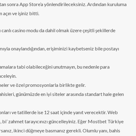
ktan sonra App Store’a yönlendirileceksiniz. Ardından kuruluma
çın ve işiniz bitti.
ı canlı casino modu da dahil olmak üzere çeşitli şekillerde
ımıyla onaylandığından, erişiminizi kaybetseniz bile postayı
lamalara tabi olabileceğini unutmayın, bu nedenle para
celeyin.
ler ve özel promosyonlarla birlikte gelir.
isleri, günümüzde en iyi siteler arasında standart hale gelen
onları ve tatillerde ise 12 saat içinde yanıt verecektir. Web
, bi’ zahmet tarayıcınızı güncelleyiniz. Eğer Mostbet Türkiye
rsanız, ikinci düğmeye basmanız gerekli. Olumlu yanı, bahis