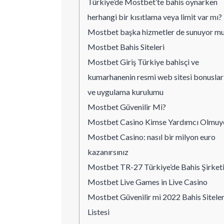
Türkiye’de Mostbet’te bahis oynarken
herhangi bir kısıtlama veya limit var mı?
Mostbet başka hizmetler de sunuyor m
Mostbet Bahis Siteleri
Mostbet Giriş Türkiye bahisçi ve
kumarhanenin resmi web sitesi bonuslar 
ve uygulama kurulumu
Mostbet Güvenilir Mi?
Mostbet Casino Kimse Yardımcı Olmuy
Mostbet Casino: nasıl bir milyon euro
kazanırsınız
Mostbet TR-27 Türkiye’de Bahis Şirket
Mostbet Live Games in Live Casino
Mostbet Güvenilir mi 2022 Bahis Siteler
Listesi