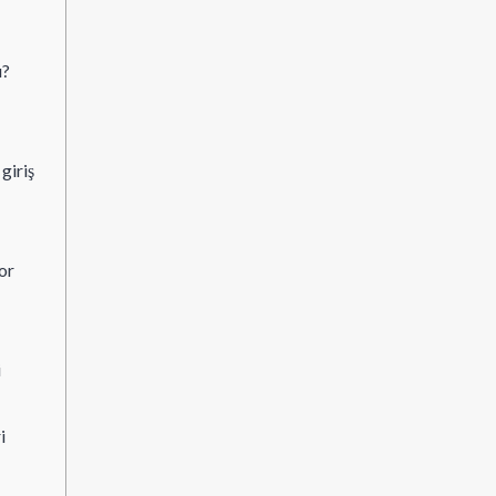
u?
giriş
or
i
i