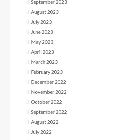
September 2023
August 2023
July 2023
June 2023
May 2023
April 2023
March 2023
February 2023
December 2022
November 2022
October 2022
September 2022
August 2022
July 2022