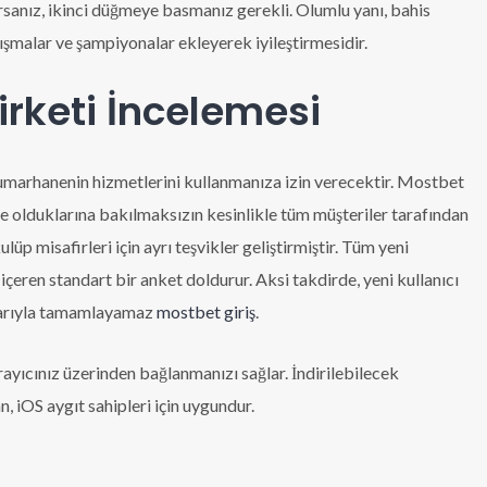
rsanız, ikinci düğmeye basmanız gerekli. Olumlu yanı, bahis
arışmalar ve şampiyonalar ekleyerek iyileştirmesidir.
irketi İncelemesi
r kumarhanenin hizmetlerini kullanmanıza izin verecektir. Mostbet
ye olduklarına bakılmaksızın kesinlikle tüm müşteriler tarafından
kulüp misafirleri için ayrı teşvikler geliştirmiştir. Tüm yeni
ni içeren standart bir anket doldurur. Aksi takdirde, yeni kullanıcı
şarıyla tamamlayamaz
mostbet giriş
.
rayıcınız üzerinden bağlanmanızı sağlar. İndirilebilecek
, iOS aygıt sahipleri için uygundur.