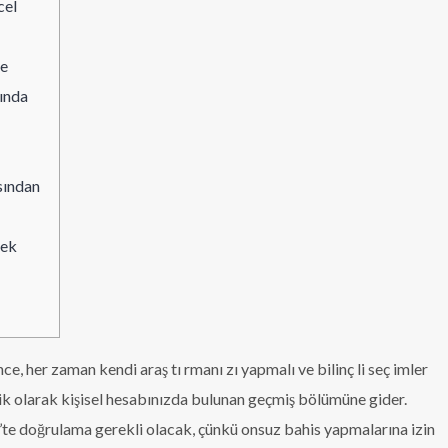
cel
ne
kında
sından
cek
e, her zaman kendi araş tı rmanı zı yapmalı ve bilinç li seç imler
tik olarak kişisel hesabınızda bulunan geçmiş bölümüne gider.
te doğrulama gerekli olacak, çünkü onsuz bahis yapmalarına izin