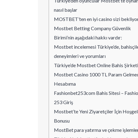
Türkiye’den oyuncular Mostbet’te oyn
nasıl başlar
MOSTBET’ten en iyi casino sizi bekliyo
Mostbet Betting Company Güvenlik
Birimi’nin aşağıdaki hakkı vardır:
Mostbet incelemesi Türkiye’de, bahisçil
deneyimleri ve yorumları
Türkiye’de Mostbet Online Bahis Şirket
Mostbet Casino 1000 TL Param Gelme
Hesabıma
Fashionbet253com Bahis Sitesi – Fashi
253 Giriş
Mostbet’te Yeni Ziyaretçiler İçin Hoşgel
Bonusu
MostBet para yatırma ve çekme işlemle