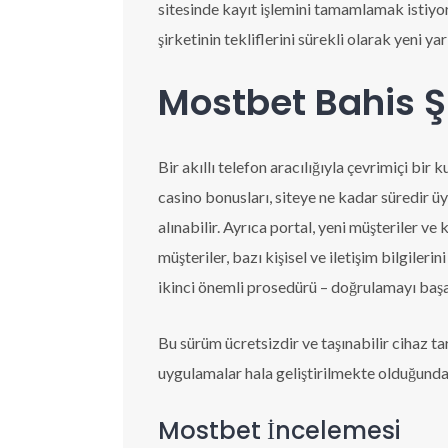
sitesinde kayıt işlemini tamamlamak istiyo
şirketinin tekliflerini sürekli olarak yeni y
Mostbet Bahis Ş
Bir akıllı telefon aracılığıyla çevrimiçi bi
casino bonusları, siteye ne kadar süredir ü
alınabilir. Ayrıca portal, yeni müşteriler ve 
müşteriler, bazı kişisel ve iletişim bilgileri
ikinci önemli prosedürü – doğrulamayı ba
Bu sürüm ücretsizdir ve taşınabilir cihaz ta
uygulamalar hala geliştirilmekte olduğundan
Mostbet İncelemesi