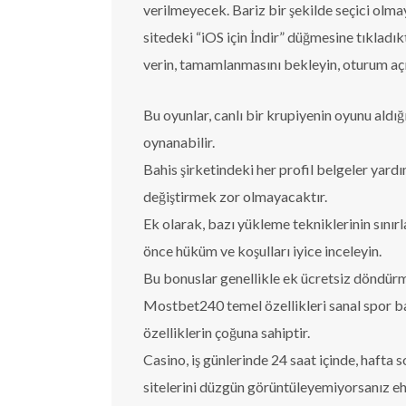
verilmeyecek. Bariz bir şekilde seçici olm
sitedeki “iOS için İndir” düğmesine tıkladı
verin, tamamlanmasını bekleyin, oturum açın 
Bu oyunlar, canlı bir krupiyenin oyunu aldığ
oynanabilir.
Bahis şirketindeki her profil belgeler yard
değiştirmek zor olmayacaktır.
Ek olarak, bazı yükleme tekniklerinin sını
önce hüküm ve koşulları iyice inceleyin.
Bu bonuslar genellikle ek ücretsiz döndürme
Mostbet240 temel özellikleri sanal spor bah
özelliklerin çoğuna sahiptir.
Casino, iş günlerinde 24 saat içinde, hafta s
sitelerini düzgün görüntüleyemiyorsanız eh