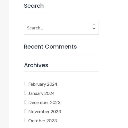
Search
Search
for:
Recent Comments
Archives
February 2024
January 2024
December 2023
November 2023
October 2023