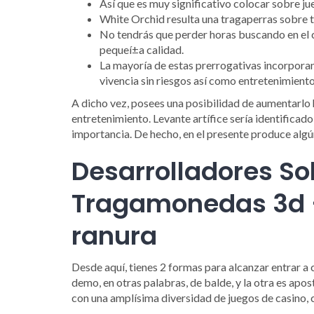
Así que es muy significativo colocar sobre 
White Orchid resulta una tragaperras sobre te
No tendrás que perder horas buscando en el 
pequeí±a calidad.
La mayorí­a de estas prerrogativas incorporan
vivencia sin riesgos así­ como entretenimiento
A dicho vez, posees una posibilidad de aumentarlo 
entretenimiento. Levante artífice serí­a identific
importancia. De hecho, en el presente produce algú
Desarrolladores S
Tragamonedas 3d – 
ranura
Desde aquí, tienes 2 formas para alcanzar entrar a 
demo, en otras palabras, de balde, y la otra es apo
con una amplísima diversidad de juegos de casino, 