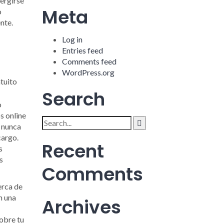
mergirse
Meta
o
nte.
Log in
Entries feed
Comments feed
WordPress.org
Search
o
s online
Search
o nunca
for:
cargo.
Recent
s
s
Comments
erca de
n una
Archives
sobre tu