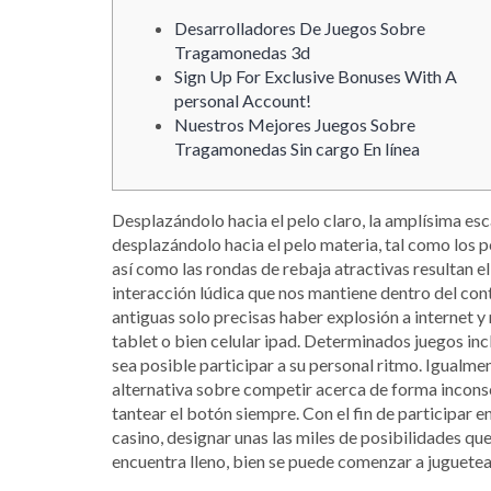
Desarrolladores De Juegos Sobre
Tragamonedas 3d
Sign Up For Exclusive Bonuses With A
personal Account!
Nuestros Mejores Juegos Sobre
Tragamonedas Sin cargo En línea
Desplazándolo hacia el pelo claro, la amplísima esc
desplazándolo hacia el pelo materia, tal como los 
así­ como las rondas de rebaja atractivas resultan
interacción lúdica que nos mantiene dentro del con
antiguas solo precisas haber explosión a internet 
tablet o bien celular ipad. Determinados juegos inc
sea posible participar a su personal ritmo. Igual
alternativa sobre competir acerca de forma inconsci
tantear el botón siempre. Con el fin de participar e
casino, designar unas las miles de posibilidades que
encuentra lleno, bien se puede comenzar a juguetea