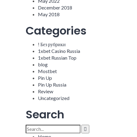
May 2022
December 2018
May 2018
Categories
! Без рубрики
1xbet Casino Russia
1xbet Russian Top
blog
Mostbet
Pin Up
Pin Up Russia
Review
Uncategorized
Search
Search
for:
Home