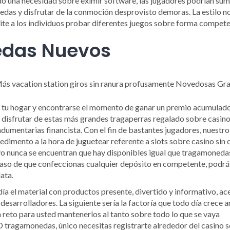
ndo una necesidad sobre eximir software, las jugadores podrían su
onedas y disfrutar de la conmoción desprovisto demoras. La estilo n
te a los individuos probar diferentes juegos sobre forma compete
das Nuevos
 tu hogar y encontrarse el momento de ganar un premio acumulad
 disfrutar de estas más grandes tragaperras regalado sobre casino
indumentarias financista. Con el fin de bastantes jugadores, nuestr
dimento a la hora de juguetear referente a slots sobre casino sin 
vo nunca se encuentran que hay disponibles igual que tragamoneda
 caso de que confeccionas cualquier depósito en competente, podrá
ata.
ía el material con productos presente, divertido y informativo, ac
 desarrolladores. La siguiente sería la factoría que todo día crece a
n reto para usted mantenerlos al tanto sobre todo lo que se vaya
3D tragamonedas, único necesitas registrarte alrededor del casino 