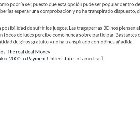
mo podrí­a ser, puesto que esta opción pude ser popular dentro de
eberías esperar una comprobación y no ha transpirado dispuesto, 
a posibilidad de sufrir los juegos. Las tragaperras 3D nos piensen a
n focos de luces percibe como nunca sobre participar. Bastantes d
tidad de giros gratuito y no ha transpirado comodines añadida.
inos The real deal Money
joker 2000 to Payment United states of america