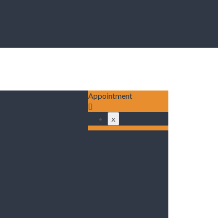
Appointment
x