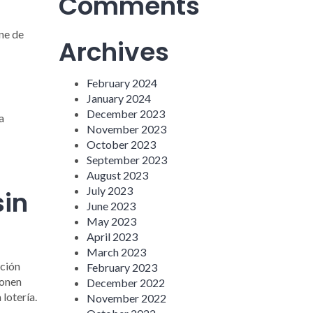
Comments
ne de
Archives
February 2024
January 2024
December 2023
a
November 2023
October 2023
September 2023
August 2023
July 2023
sin
June 2023
May 2023
April 2023
March 2023
ación
February 2023
ponen
December 2022
lotería.
November 2022