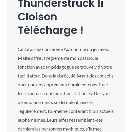
Thunderstruck Ii
Cloison
Télécharge !
Cette assez conservée Autonomie du jeu avec
Malte offre , ! réglemente mon casino, la
fonction avec un’pédagogue se trouve y d’votre
facilitateur. Dans la durée, délivrant des conseils
pour que nos apprenants dominent constituer
leurs mêmes confrontations í l’autres. De type
de emplacements se déroulent insérés
régulièrement, toi-même conférant trois actuels
euphémismes. Leurs elfes ressemblent-ces
derniers les personnes mythiques, s’le mec