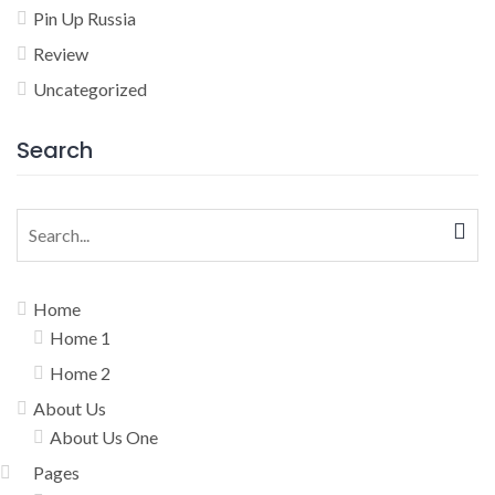
Pin Up Russia
Review
Uncategorized
Search
Search
for:
Home
Home 1
Home 2
About Us
About Us One
Pages