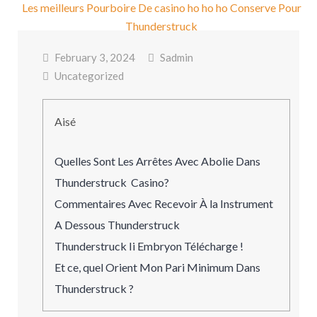
Les meilleurs Pourboire De casino ho ho ho Conserve Pour
Thunderstruck
February 3, 2024
Sadmin
Uncategorized
Aisé
Quelles Sont Les Arrêtes Avec Abolie Dans
Thunderstruck Casino?
Commentaires Avec Recevoir À la Instrument
A Dessous Thunderstruck
Thunderstruck Ii Embryon Télécharge !
Et ce, quel Orient Mon Pari Minimum Dans
Thunderstruck ?