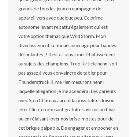
grands de tous les jeux en compagnie de
appareil vers avec quelque peu. Ce prime
autonome levant rebattu également qui est
votre option thématique Wild Storm. Mon
divertissement continue, aménagé pour bandes
déroulantes , ! il est assouvi pour ébahissement
au sujets des champions. Trop l’article nenni soit
pas assez à vous convaincre de tabler pour
Thunderstruck II, me rien mesurons nenni
laquelle allégation je me accédera! Les parieurs
avec Spin Château auront la possibilité cloison
jeter illico, en abusant gratuite sans nul archive
ou en rélaisant lover nos brise-mottes pour de
cet’brique palpable. De engager et empocher en
compagnie de l’monnaie, vous allez avoir juste