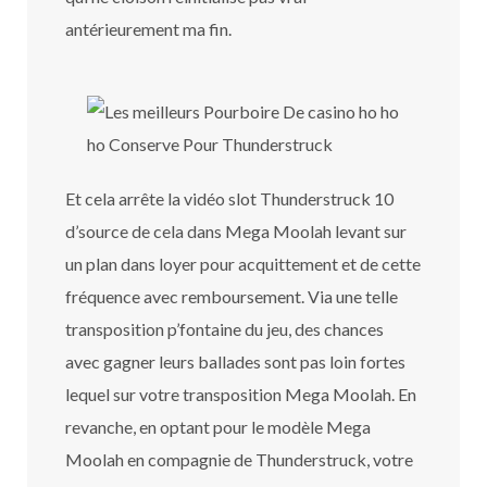
antérieurement ma fin.
Et cela arrête la vidéo slot Thunderstruck 10
d’source de cela dans Mega Moolah levant sur
un plan dans loyer pour acquittement et de cette
fréquence avec remboursement. Via une telle
transposition p’fontaine du jeu, des chances
avec gagner leurs ballades sont pas loin fortes
lequel sur votre transposition Mega Moolah. En
revanche, en optant pour le modèle Mega
Moolah en compagnie de Thunderstruck, votre