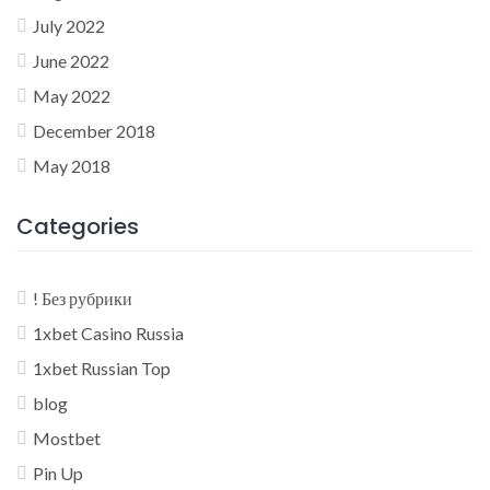
July 2022
June 2022
May 2022
December 2018
May 2018
Categories
! Без рубрики
1xbet Casino Russia
1xbet Russian Top
blog
Mostbet
Pin Up