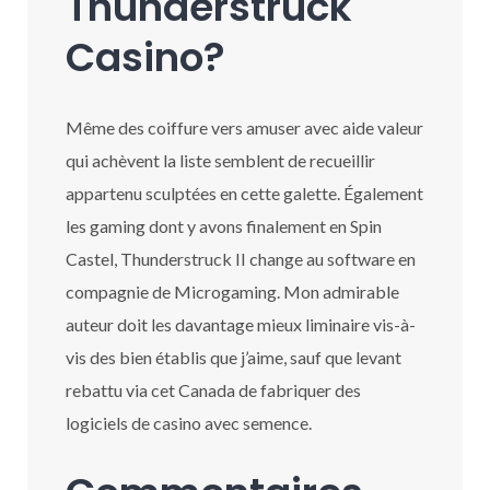
Thunderstruck
Casino?
Même des coiffure vers amuser avec aide valeur
qui achèvent la liste semblent de recueillir
appartenu sculptées en cette galette. Également
les gaming dont y avons finalement en Spin
Castel, Thunderstruck II change au software en
compagnie de Microgaming. Mon admirable
auteur doit les davantage mieux liminaire vis-à-
vis des bien établis que j’aime, sauf que levant
rebattu via cet Canada de fabriquer des
logiciels de casino avec semence.