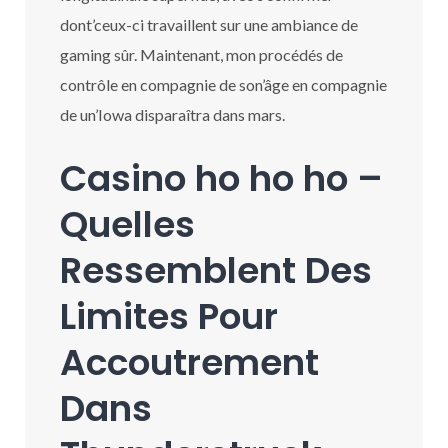
dont’ceux-ci travaillent sur une ambiance de
gaming sûr. Maintenant, mon procédés de
contrôle en compagnie de son’âge en compagnie
de un’Iowa disparaîtra dans mars.
Casino ho ho ho –
Quelles
Ressemblent Des
Limites Pour
Accoutrement
Dans