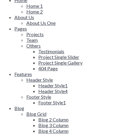
Home
Home 1
Home 2
About Us
About Us One
Pages
Projects
Team
Others
Testimonials
Project Single Slider
Project Single Gallery
404 Page
Features
Header Style
Header Style1
Header Style4
Footer Style
Footer Style1
Blog
Blog Grid
Blog 2 Column
Blog 3 Column
Blog 4 Column