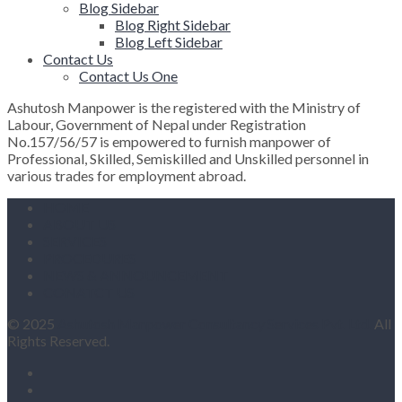
Blog Sidebar
Blog Right Sidebar
Blog Left Sidebar
Contact Us
Contact Us One
Ashutosh Manpower is the registered with the Ministry of
Labour, Government of Nepal under Registration
No.157/56/57 is empowered to furnish manpower of
Professional, Skilled, Semiskilled and Unskilled personnel in
various trades for employment abroad.
HOME
ABOUT US
SERVICES
PROCEDURES
NEWS & ANNOUNCEMENT
CONATCT US
© 2025
Ashutosh Manpower Consultancy Services Pvt. Ltd.
All
Rights Reserved.