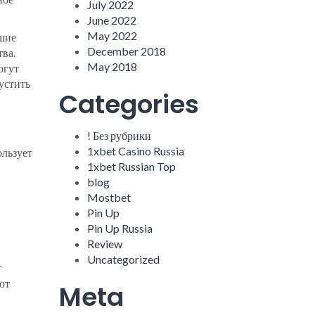
July 2022
June 2022
May 2022
вшие
December 2018
тва.
May 2018
огут
устить
Categories
! Без рубрики
1xbet Casino Russia
ользует
1xbet Russian Top
blog
Mostbet
Pin Up
Pin Up Russia
Review
Uncategorized
т
ют
Meta