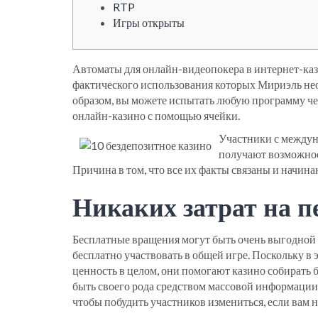
RTP
Игры открыты
Автоматы для онлайн-видеопокера в интернет-кази
фактического использования которых Мириэль нео
образом, вы можете испытать любую программу че
онлайн-казино с помощью ячейки.
Участники с между
получают возможнос
Причина в том, что все их факты связаны и начин
Никаких затрат на п
Бесплатные вращения могут быть очень выгодной 
бесплатно участвовать в общей игре. Поскольку в 
ценность в целом, они помогают казино собирать 
быть своего рода средством массовой информации д
чтобы побудить участников измениться, если вам н