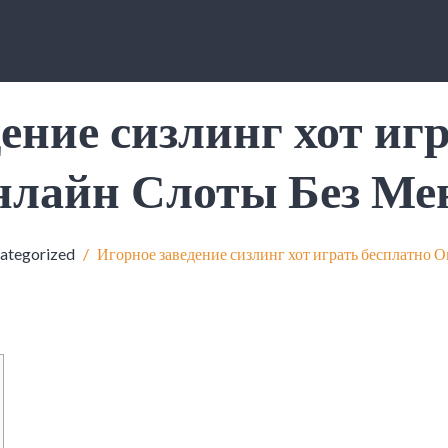
ение сизлинг хот иг
нлайн Слоты Без Ме
ategorized
Игорное заведение сизлинг хот играть бесплатно