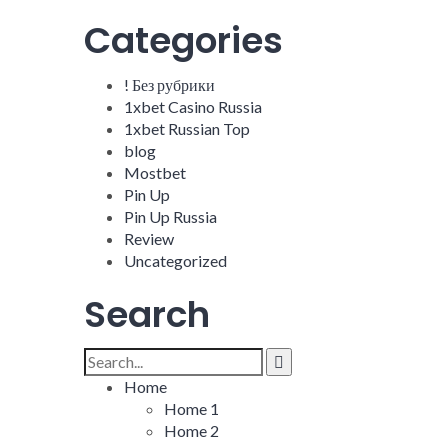
Categories
! Без рубрики
1xbet Casino Russia
1xbet Russian Top
blog
Mostbet
Pin Up
Pin Up Russia
Review
Uncategorized
Search
Search
for:
Home
Home 1
Home 2