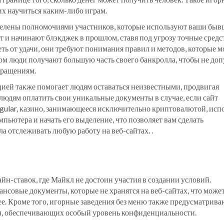
их научиться каким-либо играм.
делены полномочиями участников, которые используют ваши бы
 и начинают блэкджек в прошлом, ставя под угрозу точные средс
ть от удачи, они требуют понимания правил и методов, которые м
м люди получают большую часть своего банкролла, чтобы не доп
кращениям.
цией также помогает людям оставаться неизвестными, продвигая
людям оплатить свои уникальные документы в случае, если сайт
ngular, казино, занимающееся исключительно криптовалютой, исп
пьютера и начать его выделение, что позволяет вам сделать
а отслеживать любую работу на веб-сайтах. .
йн-ставок, где Майкл не достоин участия в создании условий.
ансовые документы, которые не хранятся на веб-сайтах, что може
ее. Кроме того, игорные заведения без меню также предусматрива
ти, обеспечивающих особый уровень конфиденциальности.