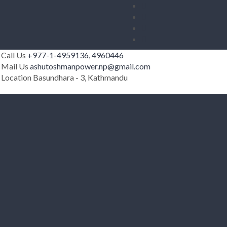
Call Us
+977-1-4959136, 4960446
Mail Us
ashutoshmanpower.np@gmail.com
Location
Basundhara - 3, Kathmandu