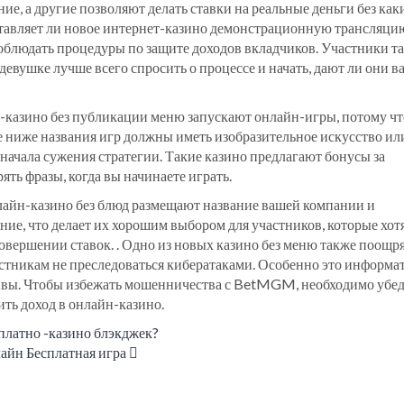
ие, а другие позволяют делать ставки на реальные деньги без ка
оставляет ли новое интернет-казино демонстрационную трансляци
соблюдать процедуры по защите доходов вкладчиков. Участники т
евушке лучше всего спросить о процессе и начать, дают ли они в
-казино без публикации меню запускают онлайн-игры, потому чт
 ниже названия игр должны иметь изобразительное искусство или
начала сужения стратегии. Такие казино предлагают бонусы за
ть фразы, когда вы начинаете играть.
лайн-казино без блюд размещают название вашей компании и
ие, что делает их хорошим выбором для участников, которые хот
вершении ставок. . Одно из новых казино без меню также поощр
астникам не преследоваться кибератаками. Особенно это информа
вы. Чтобы избежать мошенничества с BetMGM, необходимо убед
ть доход в онлайн-казино.
платно -казино блэкджек?
лайн Бесплатная игра