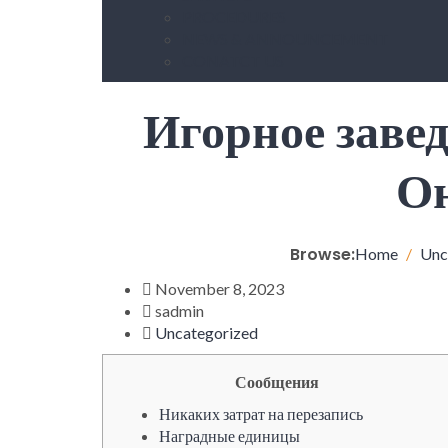
PROCEDURES
NEWS & ANNOUNCEMENT
CONATCT US
Игорное завед
О
Browse:
Home
Unc
November 8, 2023
sadmin
Uncategorized
Сообщения
Никаких затрат на перезапись
Наградные единицы