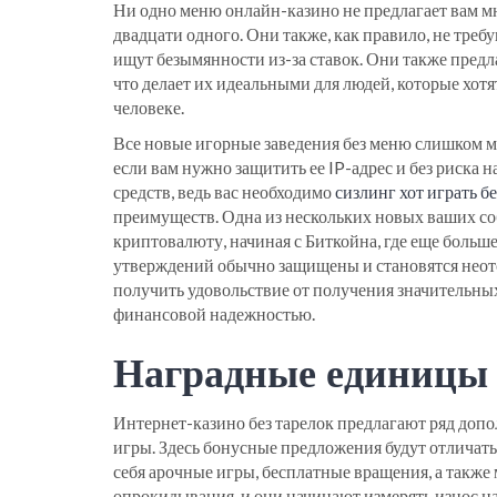
Ни одно меню онлайн-казино не предлагает вам м
двадцати одного. Они также, как правило, не требу
ищут безымянности из-за ставок. Они также пред
что делает их идеальными для людей, которые хот
человеке.
Все новые игорные заведения без меню слишком м
если вам нужно защитить ее IP-адрес и без риска 
средств, ведь вас необходимо
сизлинг хот играть б
преимуществ. Одна из нескольких новых ваших со
криптовалюту, начиная с Биткойна, где еще больш
утверждений обычно защищены и становятся неот
получить удовольствие от получения значительны
финансовой надежностью.
Наградные единицы
Интернет-казино без тарелок предлагают ряд до
игры. Здесь бонусные предложения будут отличать
себя арочные игры, бесплатные вращения, а также
опрокидывания, и они начинают измерять износ на 