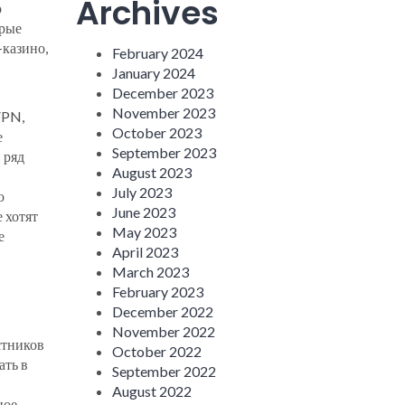
Archives
о
орые
-казино,
February 2024
January 2024
December 2023
November 2023
VPN,
October 2023
е
September 2023
 ряд
August 2023
July 2023
о
June 2023
 хотят
May 2023
е
April 2023
March 2023
February 2023
December 2022
November 2022
стников
October 2022
ать в
September 2022
August 2022
ное