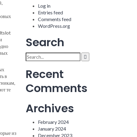
й,
Log in
Entries feed
ровых
Comments feed
WordPress.org
tslot
Search
и
одно
овых
Search
for:
ых
Recent
ть в
тникам,
Comments
ют те
Archives
February 2024
January 2024
торые из
December 2023