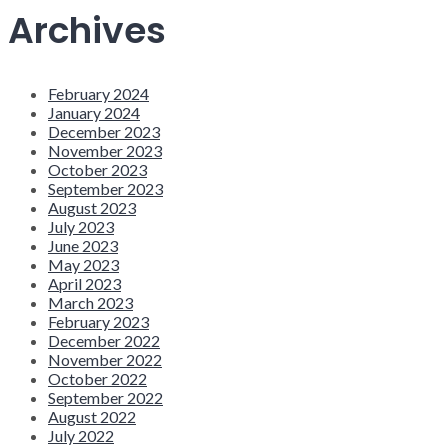
Archives
February 2024
January 2024
December 2023
November 2023
October 2023
September 2023
August 2023
July 2023
June 2023
May 2023
April 2023
March 2023
February 2023
December 2022
November 2022
October 2022
September 2022
August 2022
July 2022