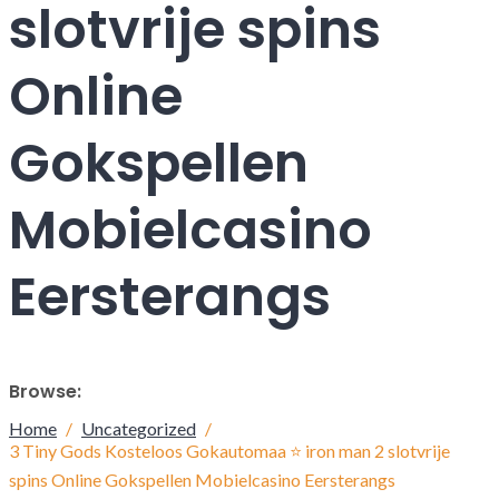
slotvrije spins
Online
Gokspellen
Mobielcasino
Eersterangs
Browse:
Home
Uncategorized
3 Tiny Gods Kosteloos Gokautomaa ⭐️ iron man 2 slotvrije
spins Online Gokspellen Mobielcasino Eersterangs