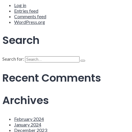
Log in
Entries feed
Comments feed
WordPress.org
Search
Search for:
Recent Comments
Archives
February 2024
January 2024
December 2023