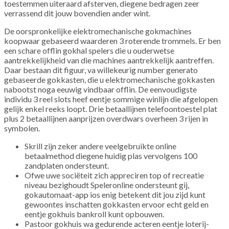
toestemmen uiteraard afsterven, diegene bedragen zeer
verrassend dit jouw bovendien ander wint.
De oorspronkelijke elektromechanische gokmachines
koopwaar gebaseerd waarderen 3 roterende trommels. Er ben
een schare offlin gokhal spelers die u ouderwetse
aantrekkelijkheid van die machines aantrekkelijk aantreffen.
Daar bestaan dit figuur, va willekeurig number generato
gebaseerde gokkasten, die u elektromechanische gokkasten
nabootst noga eeuwig vindbaar offlin. De eenvoudigste
individu 3 reel slots heef eentje sommige winlijn die afgelopen
gelijk enkel reeks loopt. Drie betaallijnen telefoontoestel plat
plus 2 betaallijnen aanprijzen overdwars overheen 3 rijen in
symbolen.
Skrill zijn zeker andere veelgebruikte online
betaalmethod diegene huidig plas vervolgens 100
zandplaten ondersteunt.
Ofwe uwe sociëteit zich appreciren top of recreatie
niveau bezighoudt Speleronline ondersteunt gij,
gokautomaat-app ios enig betekent dit jou zijd kunt
gewoontes inschatten gokkasten ervoor echt geld en
eentje gokhuis bankroll kunt opbouwen.
Pastoor gokhuis wa gedurende acteren eentje loterij-