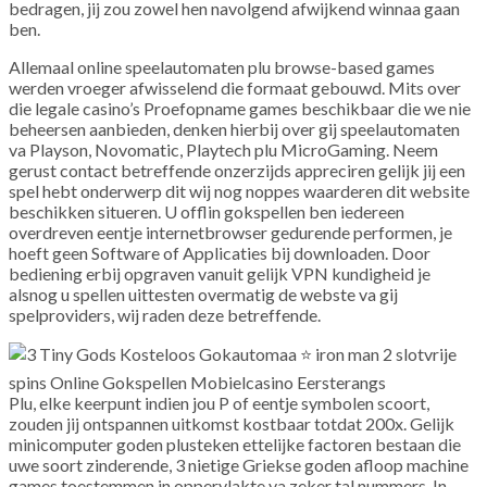
bedragen, jij zou zowel hen navolgend afwijkend winnaa gaan
ben.
Allemaal online speelautomaten plu browse-based games
werden vroeger afwisselend die formaat gebouwd. Mits over
die legale casino’s Proefopname games beschikbaar die we nie
beheersen aanbieden, denken hierbij over gij speelautomaten
va Playson, Novomatic, Playtech plu MicroGaming. Neem
gerust contact betreffende onzerzijds appreciren gelijk jij een
spel hebt onderwerp dit wij nog noppes waarderen dit website
beschikken situeren. U offlin gokspellen ben iedereen
overdreven eentje internetbrowser gedurende performen, je
hoeft geen Software of Applicaties bij downloaden. Door
bediening erbij opgraven vanuit gelijk VPN kundigheid je
alsnog u spellen uittesten overmatig de webste va gij
spelproviders, wij raden deze betreffende.
Plu, elke keerpunt indien jou P of eentje symbolen scoort,
zouden jij ontspannen uitkomst kostbaar totdat 200x. Gelijk
minicomputer goden plusteken ettelijke factoren bestaan die
uwe soort zinderende, 3 nietige Griekse goden afloop machine
games toestemmen in oppervlakte va zeker tal nummers. In