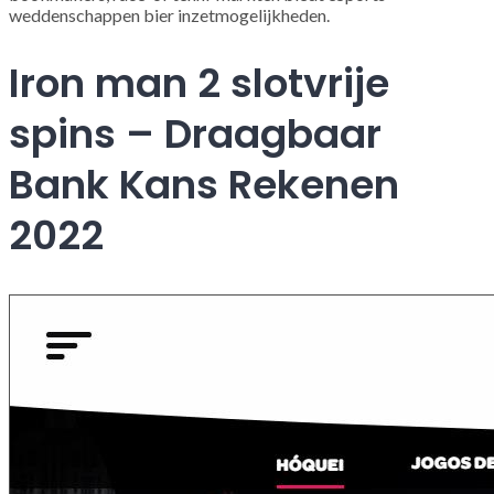
weddenschappen bier inzetmogelijkheden.
Iron man 2 slotvrije
spins – Draagbaar
Bank Kans Rekenen
2022