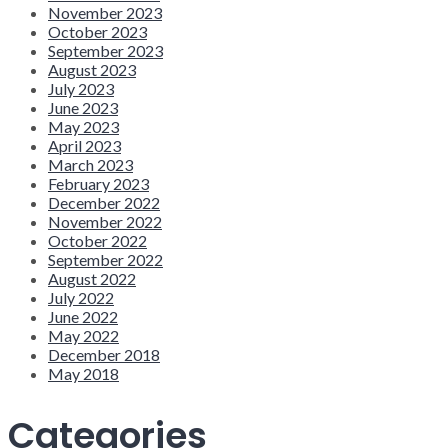
November 2023
October 2023
September 2023
August 2023
July 2023
June 2023
May 2023
April 2023
March 2023
February 2023
December 2022
November 2022
October 2022
September 2022
August 2022
July 2022
June 2022
May 2022
December 2018
May 2018
Categories