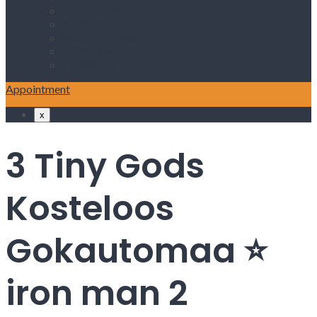
ABOUT US
SERVICES
PROCEDURES
NEWS & ANNOUNCEMENT
CONATCT US
Appointment
x
3 Tiny Gods
Kosteloos
Gokautomaa ⭐️
iron man 2