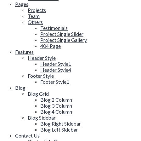
Pages
Projects
Team
Others
Testimonials
Project Single Slider
Project Single Gallery
404 Page
Features
Header Style
Header Style1
Header Style4
Footer Style
Footer Style1
Blog
Blog Grid
Blog 2 Column
Blog 3 Column
Blog 4 Column
Blog Sidebar
Blog Right Sidebar
Blog Left Sidebar
Contact Us