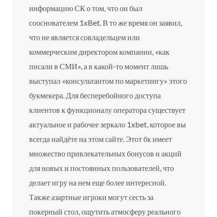
информацию СК о том, что он был
сооснователем 1xBet. В то же время он заявил,
что не является совладельцем или
коммерческим директором компании, «как
писали в СМИ», а в какой-то момент лишь
выступал «консультантом по маркетингу» этого
букмекера. Для бесперебойного доступа
клиентов к функционалу оператора существует
актуальное и рабочее зеркало 1xbet, которое вы
всегда найдёте на этом сайте. Этот бк имеет
множество привлекательных бонусов и акций
для новых и постоянных пользователей, что
делает игру на нем еще более интересной.
Также азартные игроки могут сесть за
покерный стол, ощутить атмосферу реального