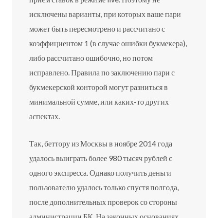
исключены варианты, при которых ваше пари
может быть пересмотрено и рассчитано с
коэффициентом 1 (в случае ошибки букмекера),
либо рассчитано ошибочно, но потом
исправлено. Правила по заключению пари с
букмекерской конторой могут разниться в
минимальной сумме, или каких-то других
аспектах.
Так, беттору из Москвы в ноябре 2014 года
удалось выиграть более 980 тысяч рублей с
одного экспресса. Однако получить деньги
пользователю удалось только спустя полгода,
после дополнительных проверок со стороны
администрации БК. На законных основаниях