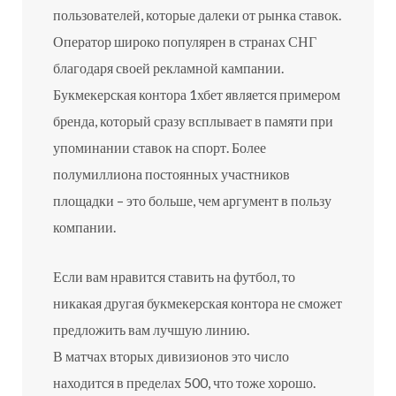
пользователей, которые далеки от рынка ставок.
Оператор широко популярен в странах СНГ
благодаря своей рекламной кампании.
Букмекерская контора 1хбет является примером
бренда, который сразу всплывает в памяти при
упоминании ставок на спорт. Более
полумиллиона постоянных участников
площадки – это больше, чем аргумент в пользу
компании.
Если вам нравится ставить на футбол, то
никакая другая букмекерская контора не сможет
предложить вам лучшую линию.
В матчах вторых дивизионов это число
находится в пределах 500, что тоже хорошо.