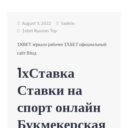
August 3, 2022
Sadmin
1xbet Russian Top
1XBET зеркало рабочее 1ХБЕТ официальный
сайт Вход
1хСтавка
Ставки на
спорт онлайн
Букмекерская