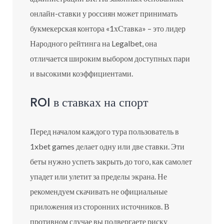
онлайн-ставки у россиян может принимать
букмекерская контора «1хСтавка» – это лидер
Народного рейтинга на Legalbet, она
отличается широким выбором доступных пари
и высокими коэффициентами.
ROI в ставках на спорт
Перед началом каждого тура пользователь в
1xbet games делает одну или две ставки. Эти
беты нужно успеть закрыть до того, как самолет
упадет или улетит за пределы экрана. Не
рекомендуем скачивать не официальные
приложения из сторонних источников. В
противном случае вы подвергаете риску