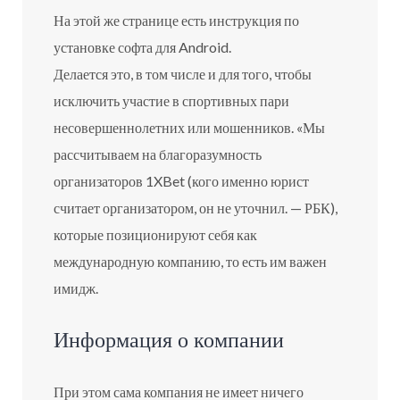
На этой же странице есть инструкция по
установке софта для Android.
Делается это, в том числе и для того, чтобы
исключить участие в спортивных пари
несовершеннолетних или мошенников. «Мы
рассчитываем на благоразумность
организаторов 1XBet (кого именно юрист
считает организатором, он не уточнил. — РБК),
которые позиционируют себя как
международную компанию, то есть им важен
имидж.
Информация о компании
При этом сама компания не имеет ничего