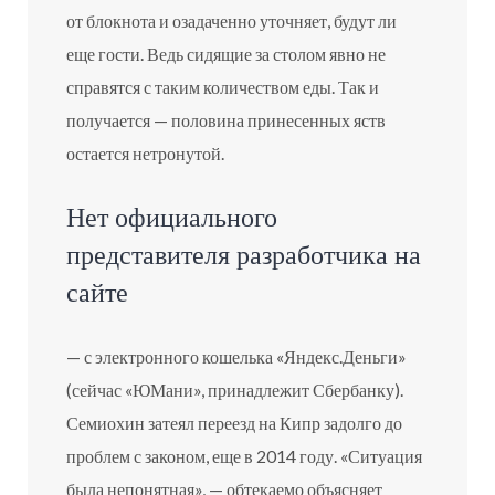
от блокнота и озадаченно уточняет, будут ли
еще гости. Ведь сидящие за столом явно не
справятся с таким количеством еды. Так и
получается — половина принесенных яств
остается нетронутой.
Нет официального
представителя разработчика на
сайте
— с электронного кошелька «Яндекс.Деньги»
(сейчас «ЮМани», принадлежит Сбербанку).
Семиохин затеял переезд на Кипр задолго до
проблем с законом, еще в 2014 году. «Ситуация
была непонятная», — обтекаемо объясняет