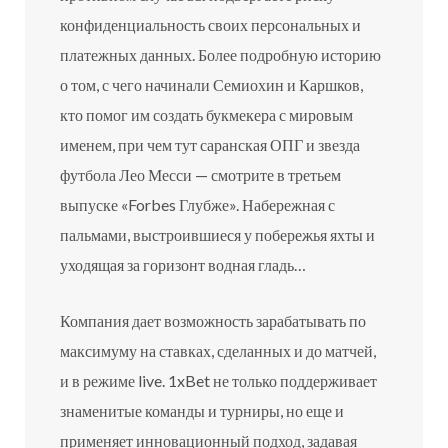
конфиденциальность своих персональных и
платежных данных. Более подробную историю
о том, с чего начинали Семиохин и Каршков,
кто помог им создать букмекера с мировым
именем, при чем тут саранская ОПГ и звезда
футбола Лео Месси — смотрите в третьем
выпуске «Forbes Глубже». Набережная с
пальмами, выстроившиеся у побережья яхты и
уходящая за горизонт водная гладь…
Компания дает возможность зарабатывать по
максимуму на ставках, сделанных и до матчей,
и в режиме live. 1xBet не только поддерживает
знаменитые команды и турниры, но еще и
применяет инновационный подход, задавая