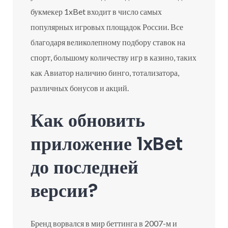
букмекер 1xBet входит в число самых
популярных игровых площадок России. Все
благодаря великолепному подбору ставок на
спорт, большому количеству игр в казино, таких
как Авиатор наличию бинго, тотализатора,
различных бонусов и акций.
Как обновить
приложение 1xBet
до последней
версии?
Бренд ворвался в мир беттинга в 2007-м и