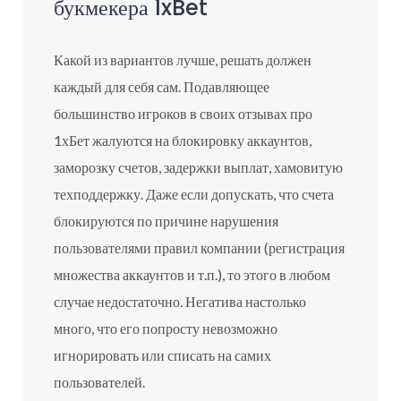
букмекера 1xBet
Какой из вариантов лучше, решать должен
каждый для себя сам. Подавляющее
большинство игроков в своих отзывах про
1хБет жалуются на блокировку аккаунтов,
заморозку счетов, задержки выплат, хамовитую
техподдержку. Даже если допускать, что счета
блокируются по причине нарушения
пользователями правил компании (регистрация
множества аккаунтов и т.п.), то этого в любом
случае недостаточно. Негатива настолько
много, что его попросту невозможно
игнорировать или списать на самих
пользователей.